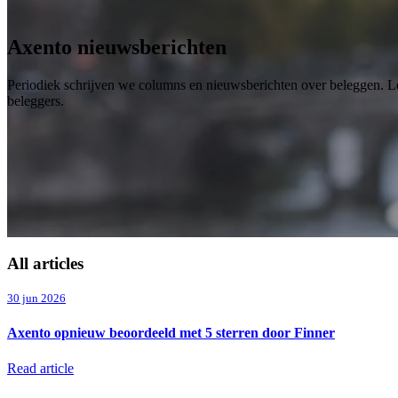
Axento nieuwsberichten
Periodiek schrijven we columns en nieuwsberichten over beleggen. L
beleggers.
All articles
30 jun 2026
Axento opnieuw beoordeeld met 5 sterren door Finner
Read article