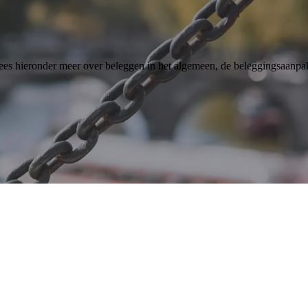
ees hieronder meer over beleggen in het algemeen, de beleggingsaanpa