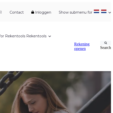
1
Contact
Inloggen
Show submenu for
or Rekentools
Rekentools
Rekening
Search
openen