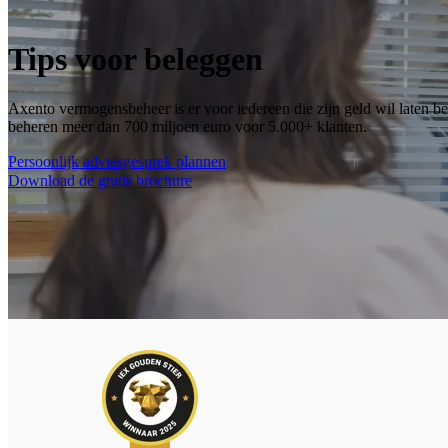
Tips voor beleggen
Axento vermogensbeheer is er voor iedereen die zijn geld wil laten
beheren meer dan 700 miljoen euro voor 5.000+ klanten.
Persoonlijk adviesgesprek plannen
Download de gratis brochure