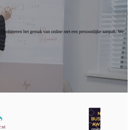
e combineren het gemak van online met een persoonlijke aanpak. We