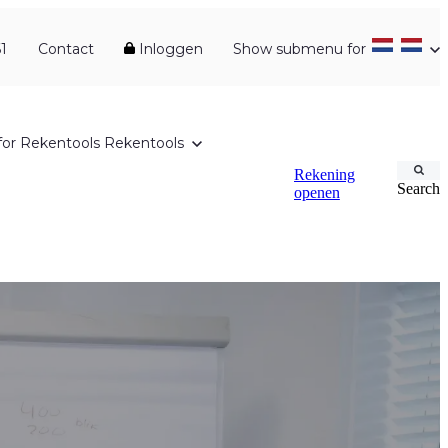
1
Contact
Inloggen
Show submenu for
or Rekentools
Rekentools
Rekening
Search
openen