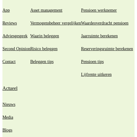
App
Asset management
Pensioen werknemer
Reviews
Vermogensbeheer vergelijken
Waardeoverdracht pensioen
Adviesgesprek
Waarin beleggen
Jaarruimte berekenen
Second Opinion
Risico beleggen
Reserveringsruimte berekenen
Contact
Beleggen tips
Pensioen tips
Lijfrente uitkeren
Actueel
Nieuws
Media
Blogs