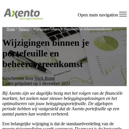
Open main navigation
Home
>
Nieuws
>
Wijzigingen binnen je portefeuille en beheerovereenkomst
Wijzigingen binnen je
portefeuille en
beheerovereenkomst
Geschreven door
Nick Bond
Laatst geüpdatet op 1 december 2021
Bij Axento zijn we dagelijks bezig met het volgen van de financiële
markten, het zoeken naar nieuwe beleggingsoplossingen en het
optimaliseren van jouw beleggingsportefeuille. De afgelopen
periode hebben wij vastgesteld dat de Axento portefeuille op een
aantal punten kan worden verbeterd.
Een belangrijke wijziging is dat de standaardverdeling van de
meeste risicoprofielen wordt aangepast. Daarnaast is de bestaande