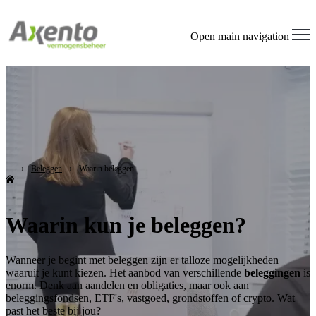
Open main navigation
Beleggen
Waarin beleggen
Waarin kun je beleggen?
Wanneer je begint met beleggen zijn er talloze mogelijkheden
waaruit je kunt kiezen. Het aanbod van verschillende
beleggingen
is
enorm. Denk aan aandelen en obligaties, maar ook aan
beleggingsfondsen, ETF's, vastgoed, grondstoffen of crypto. Wat
past het beste bij jou?