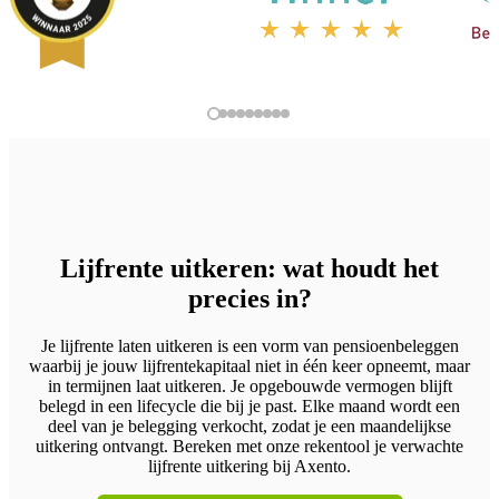
screen
reader
to
help
you
navigate
and
interact
with
the
content.
Lijfrente uitkeren: wat houdt het
precies in?
Je lijfrente laten uitkeren is een vorm van pensioenbeleggen
waarbij je jouw lijfrentekapitaal niet in één keer opneemt, maar
in termijnen laat uitkeren. Je opgebouwde vermogen blijft
belegd in een lifecycle die bij je past. Elke maand wordt een
deel van je belegging verkocht, zodat je een maandelijkse
uitkering ontvangt. Bereken met onze rekentool je verwachte
lijfrente uitkering bij Axento.