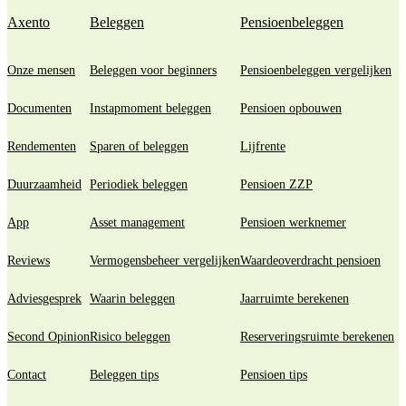
Axento
Beleggen
Pensioenbeleggen
Onze mensen
Beleggen voor beginners
Pensioenbeleggen vergelijken
Documenten
Instapmoment beleggen
Pensioen opbouwen
Rendementen
Sparen of beleggen
Lijfrente
Duurzaamheid
Periodiek beleggen
Pensioen ZZP
App
Asset management
Pensioen werknemer
Reviews
Vermogensbeheer vergelijken
Waardeoverdracht pensioen
Adviesgesprek
Waarin beleggen
Jaarruimte berekenen
Second Opinion
Risico beleggen
Reserveringsruimte berekenen
Contact
Beleggen tips
Pensioen tips