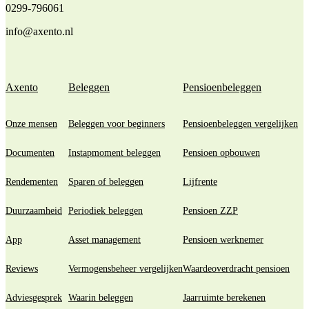
0299-796061
info@axento.nl
Axento
Beleggen
Pensioenbeleggen
Onze mensen
Beleggen voor beginners
Pensioenbeleggen vergelijken
Documenten
Instapmoment beleggen
Pensioen opbouwen
Rendementen
Sparen of beleggen
Lijfrente
Duurzaamheid
Periodiek beleggen
Pensioen ZZP
App
Asset management
Pensioen werknemer
Reviews
Vermogensbeheer vergelijken
Waardeoverdracht pensioen
Adviesgesprek
Waarin beleggen
Jaarruimte berekenen