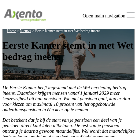
Open main navigation
Home
>
Nieuws
>
Eerste Kamer stemt in met Wet bedrag ineens
Eerste Kamer stemt in met Wet
bedrag ineens
Geschreven door
Jaap Steur
Laatst geüpdatet op 18 juni 2026
De Eerste Kamer heeft ingestemd met de Wet herziening bedrag
ineens. Daardoor krijgen mensen vanaf 1 januari 2029 meer
keuzevrijheid bij hun pensioen. Wie met pensioen gaat, kan er dan
voor kiezen om maximaal 10 procent van het opgebouwde
ouderdomspensioen in één keer op te nemen.
Dat betekent dat je bij de start van je pensioen een deel van je
pensioen direct kunt laten uitbetalen. De rest van je pensioen
ontvang je daarna gewoon maandelijks. Wel wordt dat maandelijkse
bedrag lager, omdat je al een deel vooraf hebt opgenomen.