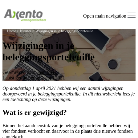
Welcome
to
All
Open main navigation
in
One
Home
>
Nieuws
>
Wijzigingen in je beleggingsportefeuille
Accessibility
screen
Wijzigingen in je
reader.
To
beleggingsportefeuille
start
the
All
in
Geschreven door
Jaap Steur
One
Laatst geüpdatet op 1 april 2021
Accessibility
screen
Op donderdag 1 april 2021 hebben wij een aantal wijzigingen
reader,
doorgevoerd in je beleggingsportefeuille. In dit nieuwsbericht lees je
press
een toelichting op deze wijzigingen.
"Ctrl
+
Wat is er gewijzigd?
/".
This
Binnen het aandelenstuk van je beleggingsportefeuille hebben wij
shortcut
vier fondsen verkocht en daarvoor in de plaats drie nieuwe fondsen
activates
aangekocht.
the