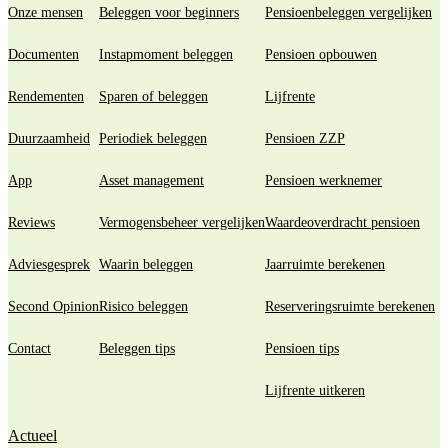
Onze mensen
Beleggen voor beginners
Pensioenbeleggen vergelijken
Documenten
Instapmoment beleggen
Pensioen opbouwen
Rendementen
Sparen of beleggen
Lijfrente
Duurzaamheid
Periodiek beleggen
Pensioen ZZP
App
Asset management
Pensioen werknemer
Reviews
Vermogensbeheer vergelijken
Waardeoverdracht pensioen
Adviesgesprek
Waarin beleggen
Jaarruimte berekenen
Second Opinion
Risico beleggen
Reserveringsruimte berekenen
Contact
Beleggen tips
Pensioen tips
Lijfrente uitkeren
Actueel