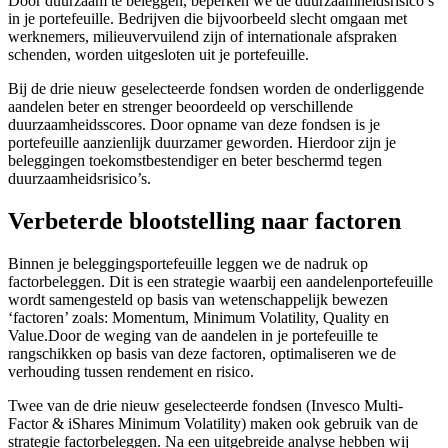
Door duurzaam te beleggen, beperken we de duurzaamheidsrisico’s
in je portefeuille. Bedrijven die bijvoorbeeld slecht omgaan met
werknemers, milieuvervuilend zijn of internationale afspraken
schenden, worden uitgesloten uit je portefeuille.
Bij de drie nieuw geselecteerde fondsen worden de onderliggende
aandelen beter en strenger beoordeeld op verschillende
duurzaamheidsscores. Door opname van deze fondsen is je
portefeuille aanzienlijk duurzamer geworden. Hierdoor zijn je
beleggingen toekomstbestendiger en beter beschermd tegen
duurzaamheidsrisico’s.
Verbeterde blootstelling naar factoren
Binnen je beleggingsportefeuille leggen we de nadruk op
factorbeleggen. Dit is een strategie waarbij een aandelenportefeuille
wordt samengesteld op basis van wetenschappelijk bewezen
‘factoren’ zoals: Momentum, Minimum Volatility, Quality en
Value.Door de weging van de aandelen in je portefeuille te
rangschikken op basis van deze factoren, optimaliseren we de
verhouding tussen rendement en risico.
Twee van de drie nieuw geselecteerde fondsen (Invesco Multi-
Factor & iShares Minimum Volatility) maken ook gebruik van de
strategie factorbeleggen. Na een uitgebreide analyse hebben wij