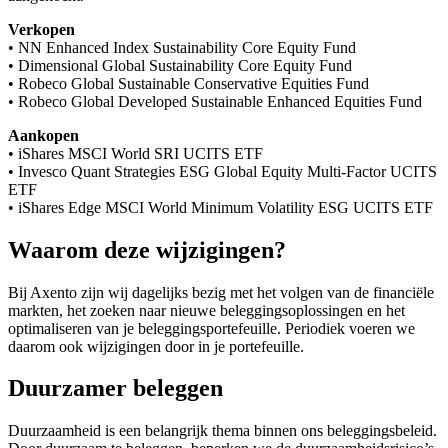
screen
Verkopen
reader
• NN Enhanced Index Sustainability Core Equity Fund
to
• Dimensional Global Sustainability Core Equity Fund
help
• Robeco Global Sustainable Conservative Equities Fund
you
• Robeco Global Developed Sustainable Enhanced Equities Fund
navigate
and
Aankopen
interact
• iShares MSCI World SRI UCITS ETF
with
• Invesco Quant Strategies ESG Global Equity Multi-Factor UCITS
the
ETF
content.
• iShares Edge MSCI World Minimum Volatility ESG UCITS ETF
Waarom deze wijzigingen?
Bij Axento zijn wij dagelijks bezig met het volgen van de financiële
markten, het zoeken naar nieuwe beleggingsoplossingen en het
optimaliseren van je beleggingsportefeuille. Periodiek voeren we
daarom ook wijzigingen door in je portefeuille.
Duurzamer beleggen
Duurzaamheid is een belangrijk thema binnen ons beleggingsbeleid.