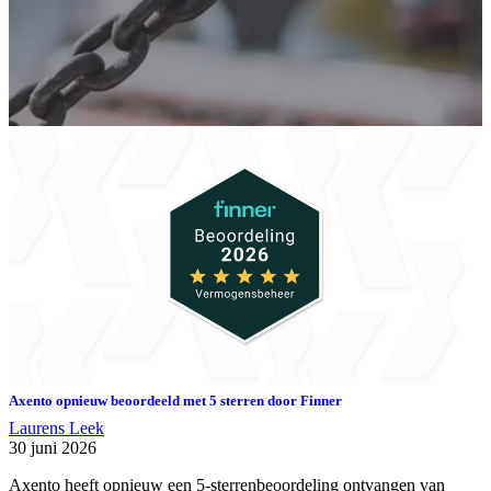
screen
reader
to
help
you
navigate
and
interact
with
the
content.
Axento opnieuw beoordeeld met 5 sterren door Finner
Laurens Leek
30 juni 2026
Axento heeft opnieuw een 5-sterrenbeoordeling ontvangen van