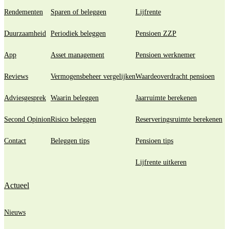
Rendementen
Sparen of beleggen
Lijfrente
Duurzaamheid
Periodiek beleggen
Pensioen ZZP
App
Asset management
Pensioen werknemer
Reviews
Vermogensbeheer vergelijken
Waardeoverdracht pensioen
Adviesgesprek
Waarin beleggen
Jaarruimte berekenen
Second Opinion
Risico beleggen
Reserveringsruimte berekenen
Contact
Beleggen tips
Pensioen tips
Lijfrente uitkeren
Actueel
Nieuws