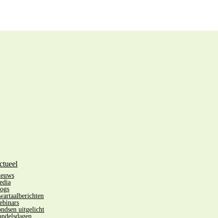
ctueel
ieuws
edia
ogs
artaalberichten
binars
ndsen uitgelicht
ndelsdagen