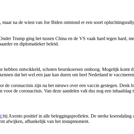
 maar na de winst van Joe Biden ontstond er een soort opluchtingsrall
. Onder Trump ging het tussen China en de VS vaak hard tegen hard, met
aarder en diplomatieker beleid.
hebben ontwikkeld, schoten beurskoersen omhoog. Mogelijk komt dit v
kennen dat het wel een jaar kan duren om heel Nederland te vaccineren
oor de coronacrisis zijn na het nieuws over een vaccin gestegen. Denk b
n voor de coronacrisis. Van deze aandelen valt dus nog een inhaalslag 
nt
bij Axento positief in alle beleggingsprofielen. De sterke koersdaling
ment afwijken, afhankelijk van het instapmoment.