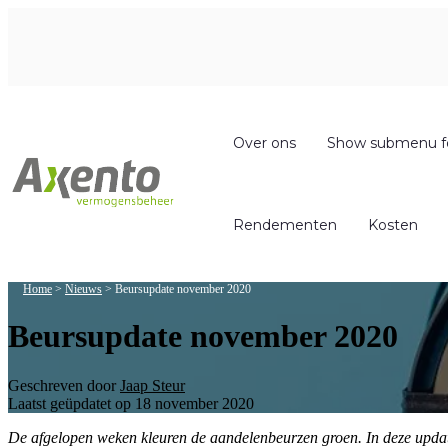
Over ons
Show submenu f
Rendementen
Kosten
Home
>
Nieuws
>
Beursupdate november 2020
Beursupdate november 2020
Geschreven door
Jaap Steur
Laatst geüpdatet op 18 november 2020
De afgelopen weken kleuren de aandelenbeurzen groen. In deze updat