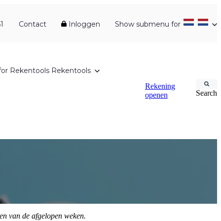
1
Contact
Inloggen
Show submenu for
or Rekentools
Rekentools
Rekening
Search
openen
ten van de afgelopen weken.