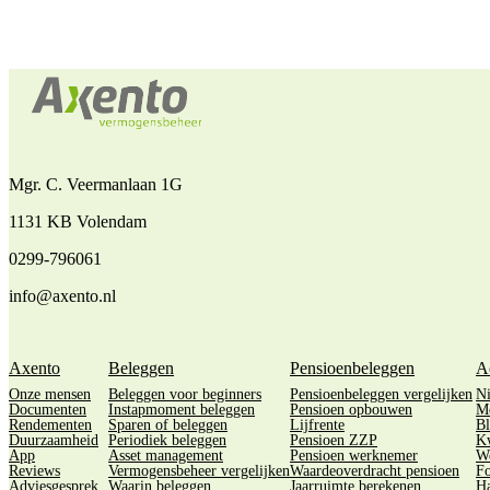
Mgr. C. Veermanlaan 1G
1131 KB Volendam
0299-796061
info@axento.nl
Axento
Beleggen
Pensioenbeleggen
A
Onze mensen
Beleggen voor beginners
Pensioenbeleggen vergelijken
N
Documenten
Instapmoment beleggen
Pensioen opbouwen
M
Rendementen
Sparen of beleggen
Lijfrente
Bl
Duurzaamheid
Periodiek beleggen
Pensioen ZZP
Kw
App
Asset management
Pensioen werknemer
We
Reviews
Vermogensbeheer vergelijken
Waardeoverdracht pensioen
Fo
Adviesgesprek
Waarin beleggen
Jaarruimte berekenen
Ha