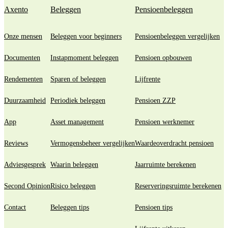
Axento
Beleggen
Pensioenbeleggen
Onze mensen
Beleggen voor beginners
Pensioenbeleggen vergelijken
Documenten
Instapmoment beleggen
Pensioen opbouwen
Rendementen
Sparen of beleggen
Lijfrente
Duurzaamheid
Periodiek beleggen
Pensioen ZZP
App
Asset management
Pensioen werknemer
Reviews
Vermogensbeheer vergelijken
Waardeoverdracht pensioen
Adviesgesprek
Waarin beleggen
Jaarruimte berekenen
Second Opinion
Risico beleggen
Reserveringsruimte berekenen
Contact
Beleggen tips
Pensioen tips