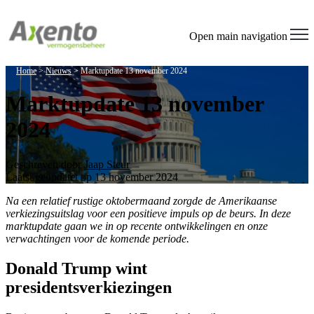
Open main navigation
Home
>
Nieuws
>
Marktupdate 13 november 2024
Marktupdate 13 november
2024
Geschreven door
Jaap Steur
Laatst geüpdatet op 13 november 2024
Na een relatief rustige oktobermaand zorgde de Amerikaanse
verkiezingsuitslag voor een positieve impuls op de beurs. In deze
marktupdate gaan we in op recente ontwikkelingen en onze
verwachtingen voor de komende periode.
Donald Trump wint
presidentsverkiezingen