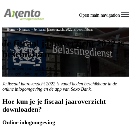
Open main navigation
Home
>
Nieuws
>
Je fiscaal jaaroverzicht 2022 is beschikbaar
Je fiscaal jaaroverzicht 2022 is
beschikbaar
Geschreven door
Nick Bond
Laatst geüpdatet op 25 februari 2023
Je fiscaal jaaroverzicht 2022 is vanaf heden beschikbaar in de
online inlogomgeving en de app van Saxo Bank.
Hoe kun je je fiscaal jaaroverzicht
downloaden?
Online inlogomgeving