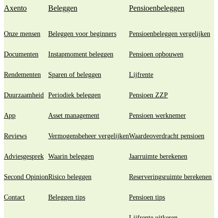
Axento
Beleggen
Pensioenbeleggen
Onze mensen
Beleggen voor beginners
Pensioenbeleggen vergelijken
Documenten
Instapmoment beleggen
Pensioen opbouwen
Rendementen
Sparen of beleggen
Lijfrente
Duurzaamheid
Periodiek beleggen
Pensioen ZZP
App
Asset management
Pensioen werknemer
Reviews
Vermogensbeheer vergelijken
Waardeoverdracht pensioen
Adviesgesprek
Waarin beleggen
Jaarruimte berekenen
Second Opinion
Risico beleggen
Reserveringsruimte berekenen
Contact
Beleggen tips
Pensioen tips
Lijfrente uitkeren