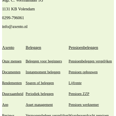
Mgr. C. Veermanlaan 1G
1131 KB Volendam
0299-796061
info@axento.nl
Axento
Beleggen
Pensioenbeleggen
Onze mensen
Beleggen voor beginners
Pensioenbeleggen vergelijken
Documenten
Instapmoment beleggen
Pensioen opbouwen
Rendementen
Sparen of beleggen
Lijfrente
Duurzaamheid
Periodiek beleggen
Pensioen ZZP
App
Asset management
Pensioen werknemer
Reviews
Vermogensbeheer vergelijken
Waardeoverdracht pensioen