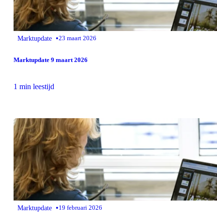
•
Marktupdate
23 maart 2026
Marktupdate 9 maart 2026
1 min leestijd
•
Marktupdate
19 februari 2026