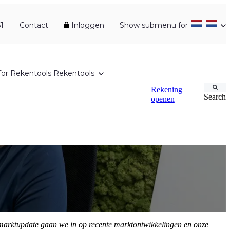
1
Contact
Inloggen
Show submenu for
or Rekentools
Rekentools
Rekening
Search
openen
 marktupdate gaan we in op recente marktontwikkelingen en onze