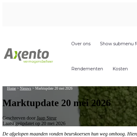
Over ons
Show submenu f
Rendementen
Kosten
Home
>
Nieuws
>
Marktupdate 20 mei 2026
Marktupdate 20 mei 2026
Geschreven door
Jaap Steur
Laatst geüpdatet op 20 mei 2026
De afgelopen maanden vonden beurskoersen hun weg omhoog. Hierdoor 