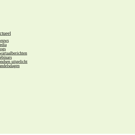
ctueel
ieuws
edia
ogs
artaalberichten
binars
ndsen uitgelicht
ndelsdagen