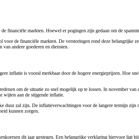
de financiële markten. Hoewel er pogingen zijn gedaan om de spanningen
ol voor de financiële markten. De verstoringen rond deze belangrijke z
zen van andere goederen en diensten.
re inflatie is vooral merkbaar door de hogere energieprijzen. Hoe snelle
edenen om de situatie zo snel mogelijk op te lossen. In november van d
e wijten aan de stijgende inflatie.
jke duur zal zijn. De inflatieverwachtingen voor de langere termijn zijn 
kheid kunnen zorgen.
nkoersen dit jaar gestegen. Een belangrijke verklaring hiervoor ligt bi