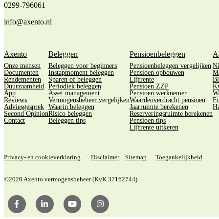
0299-796061
info@axento.nl
Axento
Beleggen
Pensioenbeleggen
A
Onze mensen
Beleggen voor beginners
Pensioenbeleggen vergelijken
N
Documenten
Instapmoment beleggen
Pensioen opbouwen
M
Rendementen
Sparen of beleggen
Lijfrente
Bl
Duurzaamheid
Periodiek beleggen
Pensioen ZZP
Kw
App
Asset management
Pensioen werknemer
We
Reviews
Vermogensbeheer vergelijken
Waardeoverdracht pensioen
Fo
Adviesgesprek
Waarin beleggen
Jaarruimte berekenen
Ha
Second Opinion
Risico beleggen
Reserveringsruimte berekenen
Contact
Beleggen tips
Pensioen tips
Lijfrente uitkeren
Privacy- en cookieverklaring
Disclaimer
Sitemap
Toegankelijkheid
©2026 Axento vermogensbeheer (KvK 37162744)