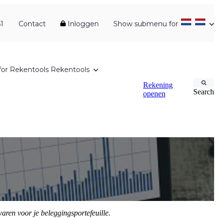
1
Contact
Inloggen
Show submenu for
or Rekentools
Rekentools
Rekening
Search
openen
en voor je beleggingsportefeuille.