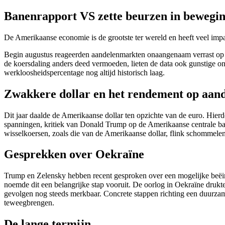
screen
Banenrapport VS zette beurzen in bewegi
reader
to
help
De Amerikaanse economie is de grootste ter wereld en heeft veel imp
you
navigate
Begin augustus reageerden aandelenmarkten onaangenaam verrast op Am
and
de koersdaling anders deed vermoeden, lieten de data ook gunstige o
interact
werkloosheidspercentage nog altijd historisch laag.
with
the
Zwakkere dollar en het rendement op aan
content.
Dit jaar daalde de Amerikaanse dollar ten opzichte van de euro. Hier
spanningen, kritiek van Donald Trump op de Amerikaanse centrale ban
wisselkoersen, zoals die van de Amerikaanse dollar, flink schommel
Gesprekken over Oekraïne
Trump en Zelensky hebben recent gesproken over een mogelijke beëin
noemde dit een belangrijke stap vooruit. De oorlog in Oekraïne drukte
gevolgen nog steeds merkbaar. Concrete stappen richting een duurzam
teweegbrengen.
De lange termijn