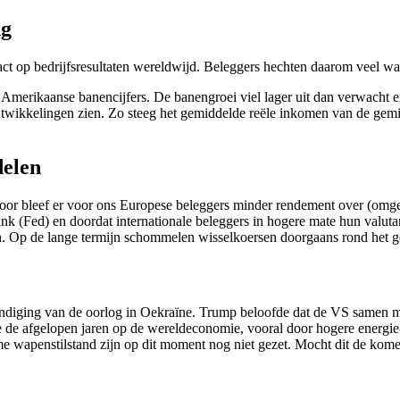
ng
act op bedrijfsresultaten wereldwijd. Beleggers hechten daarom veel w
erikaanse banencijfers. De banengroei viel lager uit dan verwacht en
ntwikkelingen zien. Zo steeg het gemiddelde reële inkomen van de gemi
delen
door bleef er voor ons Europese beleggers minder rendement over (omge
k (Fed) en doordat internationale beleggers in hogere mate hun valuta
en. Op de lange termijn schommelen wisselkoersen doorgaans rond het 
diging van de oorlog in Oekraïne. Trump beloofde dat de VS samen met
 de afgelopen jaren op de wereldeconomie, vooral door hogere energie- 
e wapenstilstand zijn op dit moment nog niet gezet. Mocht dit de kom