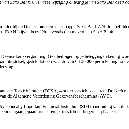
 van Saxo Bank. Over deze wijziging ontvang je van Saxo Bank zelf oo
nghouder bij de Deense moedermaatschappij Saxo Bank A/S. Je hoeft hi
n IBAN blijven hetzelfde, evenals de tarieven van Saxo Bank.
 de Deense bankvergunning. Geldbedragen op je beleggingsrekening wor
togarantiestelsel, gedekt tot een waarde van € 100.000 per rekeninghoude
lgeving.
inanciële Toezichthouder (DFSA) – onder toezicht staan van De Nederl
ls van de Algemene Verordening Gegevensbescherming (AVG).
ystemically Important Financial Institution (SIFI) aanduiding van de 
teem en gaat gepaard met strenger toezicht en hogere kapitaaleisen.