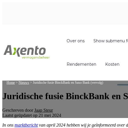
Over ons
Show submenu f
Rendementen
Kosten
Home
>
Nieuws
>
Juridische fusie BinckBank en Saxo Bank (vervolg)
Juridische fusie BinckBank en 
Geschreven door
Jaap Steur
Laatst geüpdatet op 21 mei 2024
In ons
marktbericht
van april 2024 hebben wij je geïnformeerd over d