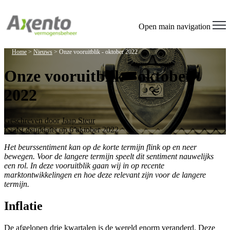
Welcome
to
All
Open main navigation
in
One
Home
>
Nieuws
>
Onze vooruitblik - oktober 2022
Accessibility
screen
Onze vooruitblik - oktober
reader.
To
2022
start
the
All
in
Geschreven door
Jaap Steur
One
Laatst geüpdatet op 6 oktober 2022
Accessibility
screen
Het beurssentiment kan op de korte termijn flink op en neer
reader,
bewegen. Voor de langere termijn speelt dit sentiment nauwelijks
press
een rol. In deze vooruitblik gaan wij in op recente
"Ctrl
marktontwikkelingen en hoe deze relevant zijn voor de langere
+
termijn.
/".
This
Inflatie
shortcut
activates
De afgelopen drie kwartalen is de wereld enorm veranderd. Deze
the