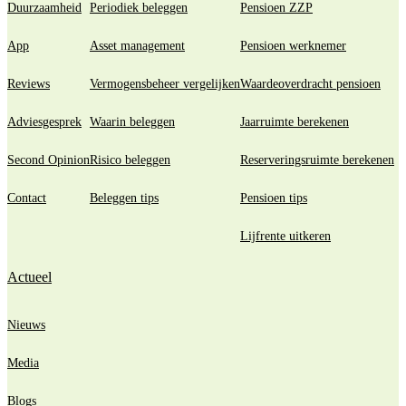
Duurzaamheid
Periodiek beleggen
Pensioen ZZP
App
Asset management
Pensioen werknemer
Reviews
Vermogensbeheer vergelijken
Waardeoverdracht pensioen
Adviesgesprek
Waarin beleggen
Jaarruimte berekenen
Second Opinion
Risico beleggen
Reserveringsruimte berekenen
Contact
Beleggen tips
Pensioen tips
Lijfrente uitkeren
Actueel
Nieuws
Media
Blogs