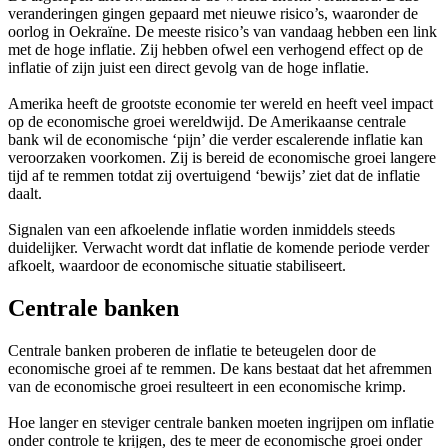
veranderingen gingen gepaard met nieuwe risico’s, waaronder de
screen
oorlog in Oekraïne. De meeste risico’s van vandaag hebben een link
reader
met de hoge inflatie. Zij hebben ofwel een verhogend effect op de
to
inflatie of zijn juist een direct gevolg van de hoge inflatie.
help
you
Amerika heeft de grootste economie ter wereld en heeft veel impact
navigate
op de economische groei wereldwijd. De Amerikaanse centrale
and
bank wil de economische ‘pijn’ die verder escalerende inflatie kan
interact
veroorzaken voorkomen. Zij is bereid de economische groei langere
with
tijd af te remmen totdat zij overtuigend ‘bewijs’ ziet dat de inflatie
the
daalt.
content.
Signalen van een afkoelende inflatie worden inmiddels steeds
duidelijker. Verwacht wordt dat inflatie de komende periode verder
afkoelt, waardoor de economische situatie stabiliseert.
Centrale banken
Centrale banken proberen de inflatie te beteugelen door de
economische groei af te remmen. De kans bestaat dat het afremmen
van de economische groei resulteert in een economische krimp.
Hoe langer en steviger centrale banken moeten ingrijpen om inflatie
onder controle te krijgen, des te meer de economische groei onder