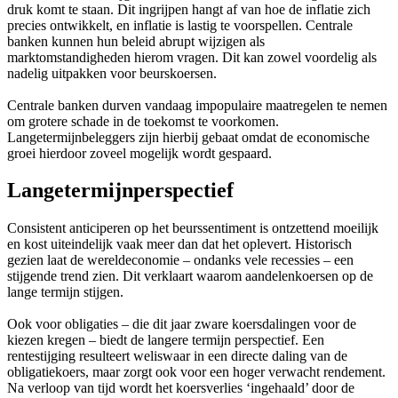
druk komt te staan. Dit ingrijpen hangt af van hoe de inflatie zich
precies ontwikkelt, en inflatie is lastig te voorspellen. Centrale
banken kunnen hun beleid abrupt wijzigen als
marktomstandigheden hierom vragen. Dit kan zowel voordelig als
nadelig uitpakken voor beurskoersen.
Centrale banken durven vandaag impopulaire maatregelen te nemen
om grotere schade in de toekomst te voorkomen.
Langetermijnbeleggers zijn hierbij gebaat omdat de economische
groei hierdoor zoveel mogelijk wordt gespaard.
Langetermijnperspectief
Consistent anticiperen op het beurssentiment is ontzettend moeilijk
en kost uiteindelijk vaak meer dan dat het oplevert. Historisch
gezien laat de wereldeconomie – ondanks vele recessies – een
stijgende trend zien. Dit verklaart waarom aandelenkoersen op de
lange termijn stijgen.
Ook voor obligaties – die dit jaar zware koersdalingen voor de
kiezen kregen – biedt de langere termijn perspectief. Een
rentestijging resulteert weliswaar in een directe daling van de
obligatiekoers, maar zorgt ook voor een hoger verwacht rendement.
Na verloop van tijd wordt het koersverlies ‘ingehaald’ door de