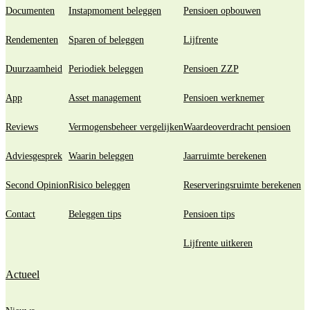
Documenten
Instapmoment beleggen
Pensioen opbouwen
Rendementen
Sparen of beleggen
Lijfrente
Duurzaamheid
Periodiek beleggen
Pensioen ZZP
App
Asset management
Pensioen werknemer
Reviews
Vermogensbeheer vergelijken
Waardeoverdracht pensioen
Adviesgesprek
Waarin beleggen
Jaarruimte berekenen
Second Opinion
Risico beleggen
Reserveringsruimte berekenen
Contact
Beleggen tips
Pensioen tips
Lijfrente uitkeren
Actueel