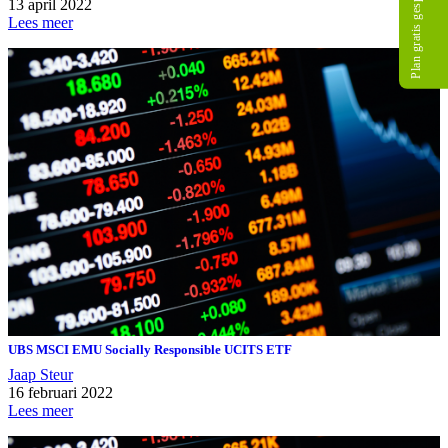
Plan gratis gesprek
13 april 2022
Lees meer
UBS MSCI EMU Socially Responsible UCITS ETF
Jaap Steur
16 februari 2022
Lees meer