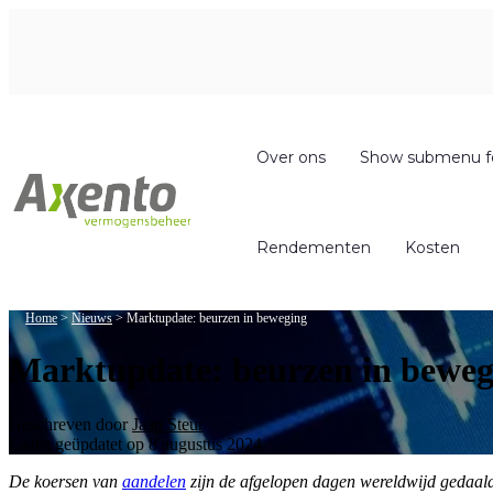
Welcome
to
All
in
One
Accessibility
screen
reader.
Over ons
Show submenu f
To
start
the
All
Rendementen
Kosten
in
One
Accessibility
screen
Home
>
Nieuws
>
Marktupdate: beurzen in beweging
reader,
press
Marktupdate: beurzen in beweg
"Ctrl
+
/".
Geschreven door
Jaap Steur
This
Laatst geüpdatet op 8 augustus 2024
shortcut
activates
De koersen van
aandelen
zijn de afgelopen dagen wereldwijd gedaald
the