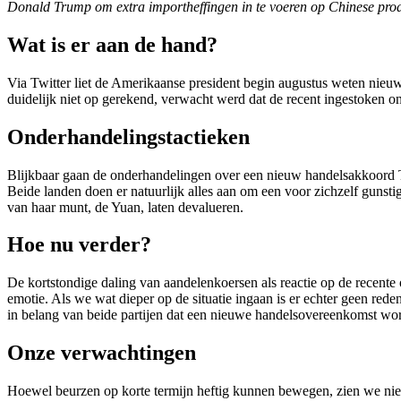
Donald Trump om extra importheffingen in te voeren op Chinese pro
screen
reader
Wat is er aan de hand?
to
help
you
Via Twitter liet de Amerikaanse president begin augustus weten nieuw
navigate
duidelijk niet op gerekend, verwacht werd dat de recent ingestoken on
and
interact
Onderhandelingstactieken
with
the
Blijkbaar gaan de onderhandelingen over een nieuw handelsakkoord 
content.
Beide landen doen er natuurlijk alles aan om een voor zichzelf gunst
van haar munt, de Yuan, laten devalueren.
Hoe nu verder?
De kortstondige daling van aandelenkoersen als reactie op de recente o
emotie. Als we wat dieper op de situatie ingaan is er echter geen re
in belang van beide partijen dat een nieuwe handelsovereenkomst wor
Onze verwachtingen
Hoewel beurzen op korte termijn heftig kunnen bewegen, zien we niet 