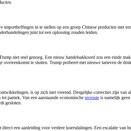
ducten.
e importheffingen in te stellen op een groep Chinese producten met ee
derhandelingen juist tot een oplossing zouden leiden.
Trump niet snel genoeg. Een nieuw handelsakkoord zou een einde make
ige overeenkomst te sluiten. Trump probeert met nieuwe tarieven de druk
ntwikkelingen, is op zich niet vreemd. Dergelijke correcties zijn van al
den tot paniek. Van een aanstaande economische
recessie
is namelijk geen s
dt gesloten.
direct een aanleiding voor verdere koersdalingen. Een escalatie van he