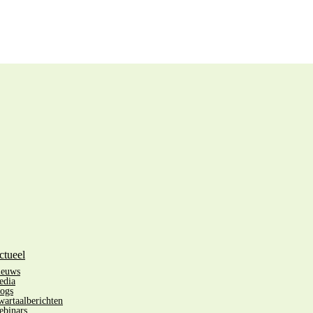
ctueel
ieuws
edia
ogs
artaalberichten
binars