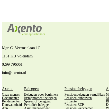
Mgr. C. Veermanlaan 1G
1131 KB Volendam
0299-796061
info@axento.nl
Axento
Beleggen
Pensioenbeleggen
A
Onze mensen
Beleggen voor beginners
Pensioenbeleggen vergelijken
N
Documenten
Instapmoment beleggen
Pensioen opbouwen
M
Rendementen
Sparen of beleggen
Lijfrente
Bl
Duurzaamheid
Periodiek beleggen
Pensioen ZZP
Kw
App
Asset management
Pensioen werknemer
We