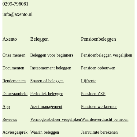
0299-796061
info@axento.nl
Axento
Beleggen
Pensioenbeleggen
Onze mensen
Beleggen voor beginners
Pensioenbeleggen vergelijken
Documenten
Instapmoment beleggen
Pensioen opbouwen
Rendementen
Sparen of beleggen
Lijfrente
Duurzaamheid
Periodiek beleggen
Pensioen ZZP
App
Asset management
Pensioen werknemer
Reviews
Vermogensbeheer vergelijken
Waardeoverdracht pensioen
Adviesgesprek
Waarin beleggen
Jaarruimte berekenen