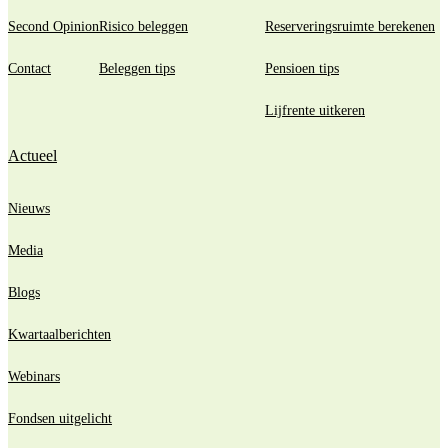
Second Opinion
Risico beleggen
Reserveringsruimte berekenen
Contact
Beleggen tips
Pensioen tips
Lijfrente uitkeren
Actueel
Nieuws
Media
Blogs
Kwartaalberichten
Webinars
Fondsen uitgelicht