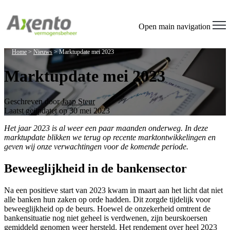
Open main navigation
Home
>
Nieuws
>
Marktupdate mei 2023
Marktupdate mei 2023
Geschreven door
Jaap Steur
Laatst geüpdatet op 30 mei 2023
Het jaar 2023 is al weer een paar maanden onderweg. In deze
marktupdate blikken we terug op recente marktontwikkelingen en
geven wij onze verwachtingen voor de komende periode.
Beweeglijkheid in de bankensector
Na een positieve start van 2023 kwam in maart aan het licht dat niet
alle banken hun zaken op orde hadden. Dit zorgde tijdelijk voor
beweeglijkheid op de beurs. Hoewel de onzekerheid omtrent de
bankensituatie nog niet geheel is verdwenen, zijn beurskoersen
gemiddeld genomen weer hersteld. Het rendement over heel 2023