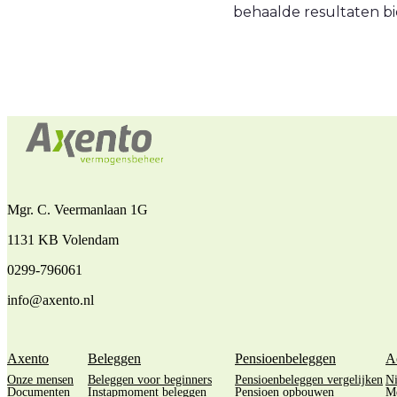
behaalde resultaten bi
Mgr. C. Veermanlaan 1G
1131 KB Volendam
0299-796061
info@axento.nl
Axento
Beleggen
Pensioenbeleggen
A
Onze mensen
Beleggen voor beginners
Pensioenbeleggen vergelijken
N
Documenten
Instapmoment beleggen
Pensioen opbouwen
M