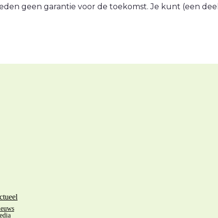
eden geen garantie voor de toekomst. Je kunt (een deel v
ctueel
ieuws
edia