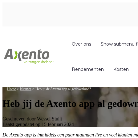
Over ons
Show submenu f
Rendementen
Kosten
Home
>
Nieuws
>
Heb jij de Axento app al gedownload?
Heb jij de Axento app al gedow
Geschreven door
Wessel Stuijt
Laatst geüpdatet op 15 februari 2024
De Axento app is inmiddels een paar maanden live en veel klanten m