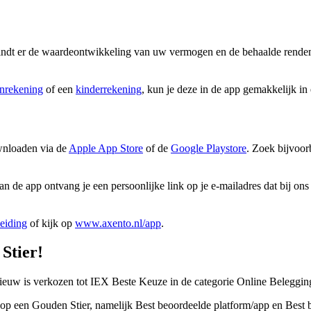
 vindt er de waardeontwikkeling van uw vermogen en de behaalde rendem
nrekening
of een
kinderrekening
, kun je deze in de app gemakkelijk in
wnloaden via de
Apple App Store
of de
Google Playstore
. Zoek bijvoo
an de app ontvang je een persoonlijke link op je e-mailadres dat bij ons
eiding
of kijk op
www.axento.nl/app
.
Stier!
euw is verkozen tot IEX Beste Keuze in de categorie Online Beleggin
op een Gouden Stier, namelijk Best beoordeelde platform/app en Best 