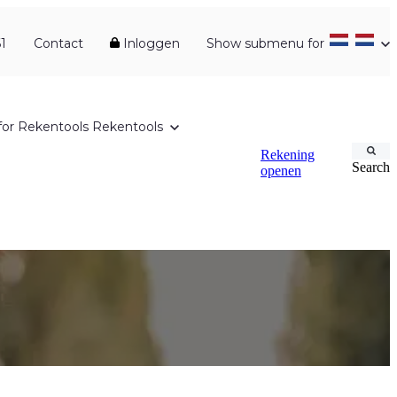
1
Contact
Inloggen
Show submenu for
or Rekentools
Rekentools
Rekening
Search
openen