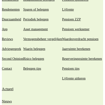
Rendementen
Sparen of beleggen
Lijfrente
Duurzaamheid
Periodiek beleggen
Pensioen ZZP
App
Asset management
Pensioen werknemer
Reviews
Vermogensbeheer vergelijken
Waardeoverdracht pensioen
Adviesgesprek
Waarin beleggen
Jaarruimte berekenen
Second Opinion
Risico beleggen
Reserveringsruimte berekenen
Contact
Beleggen tips
Pensioen tips
Lijfrente uitkeren
Actueel
Nieuws