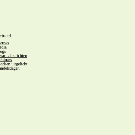
ctueel
ieuws
edia
ogs
artaalberichten
binars
ndsen uitgelicht
ndelsdagen