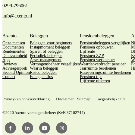
0299-796061
info@axento.nl
Axento
Beleggen
Pensioenbeleggen
A
Onze mensen
Beleggen voor beginners
Pensioenbeleggen vergelijken
N
Documenten
Instapmoment beleggen
Pensioen opbouwen
M
Rendementen
Sparen of beleggen
Lijfrente
Bl
Duurzaamheid
Periodiek beleggen
Pensioen ZZP
Kw
App
Asset management
Pensioen werknemer
We
Reviews
Vermogensbeheer vergelijken
Waardeoverdracht pensioen
Fo
Adviesgesprek
Waarin beleggen
Jaarruimte berekenen
Ha
Second Opinion
Risico beleggen
Reserveringsruimte berekenen
Contact
Beleggen tips
Pensioen tips
Lijfrente uitkeren
Privacy- en cookieverklaring
Disclaimer
Sitemap
Toegankelijkheid
©2026 Axento vermogensbeheer (KvK 37162744)