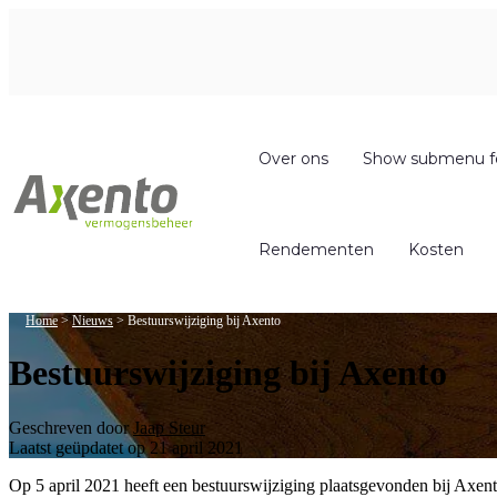
Over ons
Show submenu f
Rendementen
Kosten
Home
>
Nieuws
>
Bestuurswijziging bij Axento
Bestuurswijziging bij Axento
Geschreven door
Jaap Steur
Laatst geüpdatet op 21 april 2021
Op 5 april 2021 heeft een bestuurswijziging plaatsgevonden bij Axe