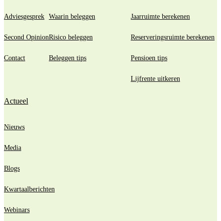
Adviesgesprek
Waarin beleggen
Jaarruimte berekenen
Second Opinion
Risico beleggen
Reserveringsruimte berekenen
Contact
Beleggen tips
Pensioen tips
Lijfrente uitkeren
Actueel
Nieuws
Media
Blogs
Kwartaalberichten
Webinars