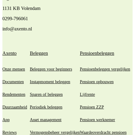
1131 KB Volendam
0299-796061
info@axento.nl
Axento
Beleggen
Pensioenbeleggen
Onze mensen
Beleggen voor beginners
Pensioenbeleggen vergelijken
Documenten
Instapmoment beleggen
Pensioen opbouwen
Rendementen
Sparen of beleggen
Lijfrente
Duurzaamheid
Periodiek beleggen
Pensioen ZZP
App
Asset management
Pensioen werknemer
Reviews
Vermogensbeheer vergelijken
Waardeoverdracht pensioen