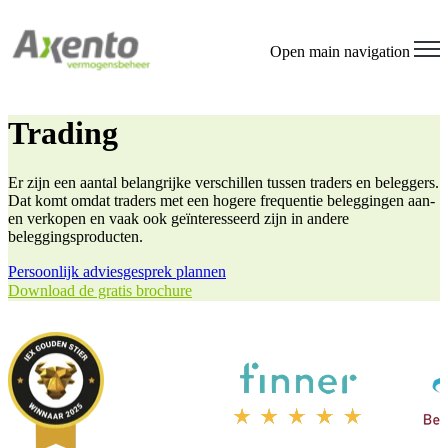
Welcome
to
All
Open main navigation
in
One
Accessibility
screen
Trading
reader.
To
start
Er zijn een aantal belangrijke verschillen tussen traders en beleggers.
the
Dat komt omdat traders met een hogere frequentie beleggingen aan-
All
en verkopen en vaak ook geïnteresseerd zijn in andere
in
beleggingsproducten.
One
Accessibility
Persoonlijk adviesgesprek plannen
screen
Download de gratis brochure
reader,
press
"Ctrl
+
/".
This
shortcut
activates
the