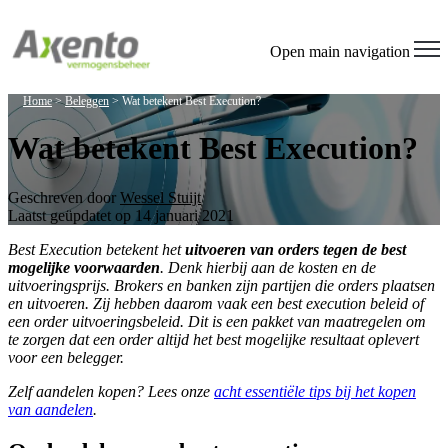
Open main navigation
Home
>
Beleggen
>
Wat betekent Best Execution?
Wat betekent Best Execution?
Geschreven door
Wessel Stuijt
Laatst geüpdatet op 14 januari 2021
Best Execution betekent het
uitvoeren van orders tegen de best
mogelijke voorwaarden
. Denk hierbij aan de kosten en de
uitvoeringsprijs. Brokers en banken zijn partijen die orders plaatsen
en uitvoeren. Zij hebben daarom vaak een best execution beleid of
een order uitvoeringsbeleid. Dit is een pakket van maatregelen om
te zorgen dat een order altijd het best mogelijke resultaat oplevert
voor een belegger.
Zelf aandelen kopen? Lees onze
acht essentiële tips bij het kopen
van aandelen
.