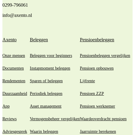
0299-796061
info@axento.nl
Axento
Beleggen
Pensioenbeleggen
Onze mensen
Beleggen voor beginners
Pensioenbeleggen vergelijken
Documenten
Instapmoment beleggen
Pensioen opbouwen
Rendementen
Sparen of beleggen
Lijfrente
Duurzaamheid
Periodiek beleggen
Pensioen ZZP
App
Asset management
Pensioen werknemer
Reviews
Vermogensbeheer vergelijken
Waardeoverdracht pensioen
Adviesgesprek
Waarin beleggen
Jaarruimte berekenen