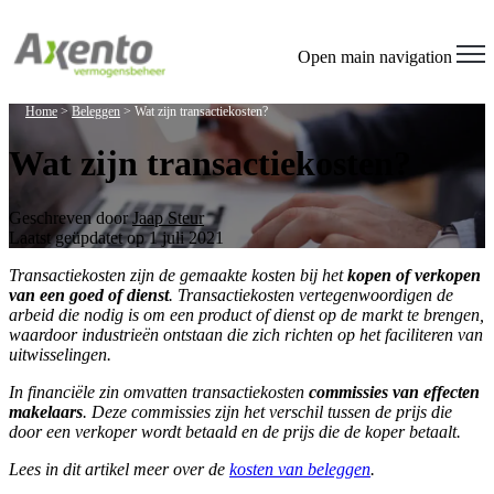
Open main navigation
Home
>
Beleggen
>
Wat zijn transactiekosten?
Wat zijn transactiekosten?
Geschreven door
Jaap Steur
Laatst geüpdatet op 1 juli 2021
Transactiekosten zijn de gemaakte kosten bij het
kopen of verkopen
van een goed of dienst
. Transactiekosten vertegenwoordigen de
arbeid die nodig is om een product of dienst op de markt te brengen,
waardoor industrieën ontstaan die zich richten op het faciliteren van
uitwisselingen.
In financiële zin omvatten transactiekosten
commissies van effecten
makelaars
. Deze commissies zijn het verschil tussen de prijs die
door een verkoper wordt betaald en de prijs die de koper betaalt.
Lees in dit artikel meer over de
kosten van beleggen
.