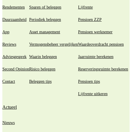
Rendementen
Sparen of beleggen
Lijfrente
Duurzaamheid
Periodiek beleggen
Pensioen ZZP
App
Asset management
Pensioen werknemer
Reviews
Vermogensbeheer vergelijken
Waardeoverdracht pensioen
Adviesgesprek
Waarin beleggen
Jaarruimte berekenen
Second Opinion
Risico beleggen
Reserveringsruimte berekenen
Contact
Beleggen tips
Pensioen tips
Lijfrente uitkeren
Actueel
Nieuws