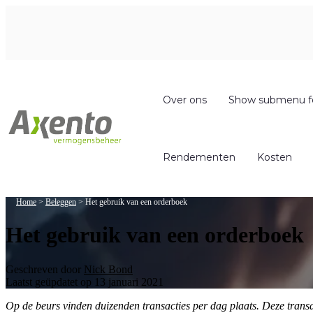
Over ons
Show submenu f
Rendementen
Kosten
Home
>
Beleggen
>
Het gebruik van een orderboek
Het gebruik van een orderboek
Geschreven door
Nick Bond
Laatst geüpdatet op 13 januari 2021
Op de beurs vinden duizenden transacties per dag plaats. Deze trans