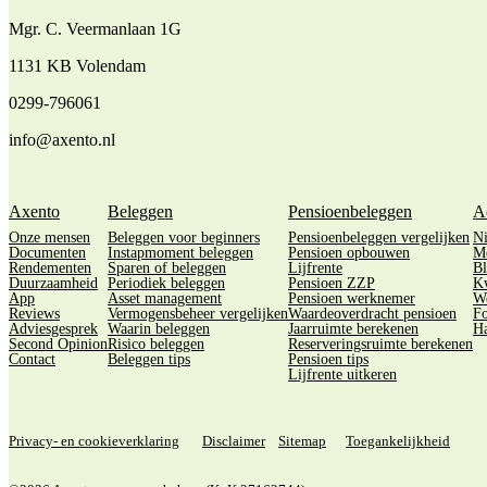
Mgr. C. Veermanlaan 1G
1131 KB Volendam
0299-796061
info@axento.nl
Axento
Beleggen
Pensioenbeleggen
A
Onze mensen
Beleggen voor beginners
Pensioenbeleggen vergelijken
N
Documenten
Instapmoment beleggen
Pensioen opbouwen
M
Rendementen
Sparen of beleggen
Lijfrente
Bl
Duurzaamheid
Periodiek beleggen
Pensioen ZZP
Kw
App
Asset management
Pensioen werknemer
We
Reviews
Vermogensbeheer vergelijken
Waardeoverdracht pensioen
Fo
Adviesgesprek
Waarin beleggen
Jaarruimte berekenen
Ha
Second Opinion
Risico beleggen
Reserveringsruimte berekenen
Contact
Beleggen tips
Pensioen tips
Lijfrente uitkeren
Privacy- en cookieverklaring
Disclaimer
Sitemap
Toegankelijkheid