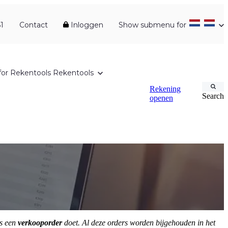
1
Contact
Inloggen
Show submenu for
or Rekentools
Rekentools
Rekening
Search
openen
s een
verkooporder
doet. Al deze orders worden bijgehouden in het