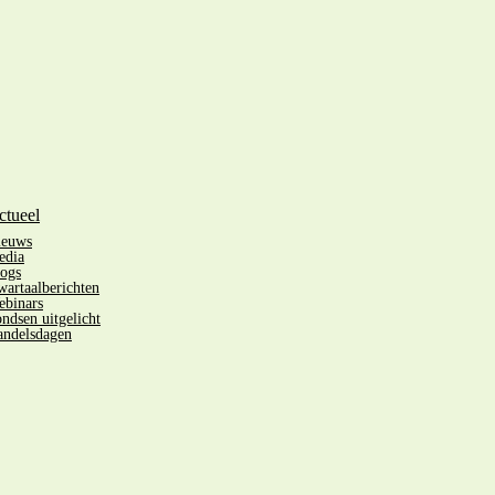
ctueel
ieuws
edia
ogs
artaalberichten
binars
ndsen uitgelicht
ndelsdagen