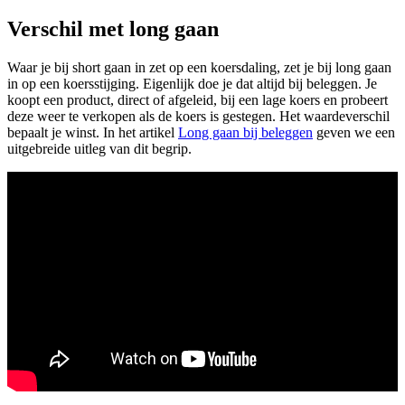
Verschil met long gaan
Waar je bij short gaan in zet op een koersdaling, zet je bij long gaan
in op een koersstijging. Eigenlijk doe je dat altijd bij beleggen. Je
koopt een product, direct of afgeleid, bij een lage koers en probeert
deze weer te verkopen als de koers is gestegen. Het waardeverschil
bepaalt je winst. In het artikel
Long gaan bij beleggen
geven we een
uitgebreide uitleg van dit begrip.