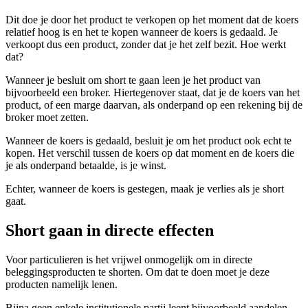
screen
Dit doe je door het product te verkopen op het moment dat de koers
reader
relatief hoog is en het te kopen wanneer de koers is gedaald. Je
to
verkoopt dus een product, zonder dat je het zelf bezit. Hoe werkt
help
dat?
you
navigate
Wanneer je besluit om short te gaan leen je het product van
and
bijvoorbeeld een broker. Hiertegenover staat, dat je de koers van het
interact
product, of een marge daarvan, als onderpand op een rekening bij de
with
broker moet zetten.
the
content.
Wanneer de koers is gedaald, besluit je om het product ook echt te
kopen. Het verschil tussen de koers op dat moment en de koers die
je als onderpand betaalde, is je winst.
Echter, wanneer de koers is gestegen, maak je verlies als je short
gaat.
Short gaan in directe effecten
Voor particulieren is het vrijwel onmogelijk om in directe
beleggingsproducten te shorten. Om dat te doen moet je deze
producten namelijk lenen.
Bijna geen enkele institutionele partij leent bijvoorbeeld aandelen