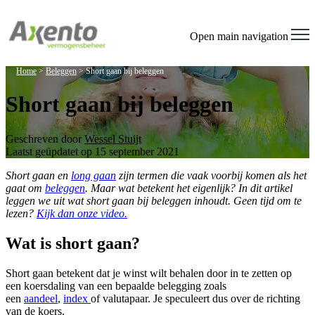
Welcome
to
All
Open main navigation
in
One
Home
>
Beleggen
>
Short gaan bij beleggen
Accessibility
screen
Short gaan bij beleggen
reader.
To
start
the
Geschreven door
Wessel Stuijt
All
Laatst geüpdatet op 15 september 2021
in
Short gaan en
long gaan
zijn termen die vaak voorbij komen als het
One
gaat om
beleggen
. Maar wat betekent het eigenlijk? In dit artikel
Accessibility
leggen we uit wat short gaan bij beleggen inhoudt. Geen tijd om te
screen
lezen?
Kijk dan onze video.
reader,
press
"Ctrl
Wat is short gaan?
+
/".
Short gaan betekent dat je winst wilt behalen door in te zetten op
This
een koersdaling van een bepaalde belegging zoals
shortcut
een
aandeel
,
index
of valutapaar. Je speculeert dus over de richting
activates
van de koers.
the