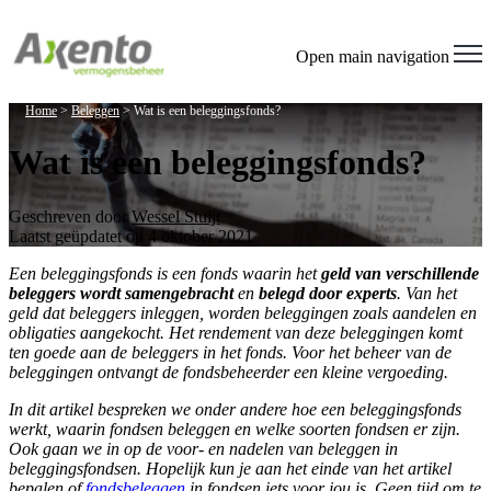
Open main navigation
Home
>
Beleggen
>
Wat is een beleggingsfonds?
Wat is een beleggingsfonds?
Geschreven door
Wessel Stuijt
Laatst geüpdatet op 4 oktober 2021
Een beleggingsfonds is een fonds waarin het
geld van verschillende
beleggers wordt samengebracht
en
belegd door experts
. Van het
geld dat beleggers inleggen, worden beleggingen zoals aandelen en
obligaties aangekocht. Het rendement van deze beleggingen komt
ten goede aan de beleggers in het fonds. Voor het beheer van de
beleggingen ontvangt de fondsbeheerder een kleine vergoeding.
In dit artikel bespreken we onder andere hoe een beleggingsfonds
werkt, waarin fondsen beleggen en welke soorten fondsen er zijn.
Ook gaan we in op de voor- en nadelen van beleggen in
beleggingsfondsen. Hopelijk kun je aan het einde van het artikel
bepalen of
fondsbeleggen
in fondsen iets voor jou is. Geen tijd om te