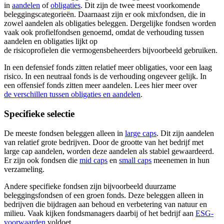
in
aandelen
of
obligaties
. Dit zijn de twee meest voorkomende
beleggingscategorieën. Daarnaast zijn er ook mixfondsen, die in
zowel aandelen als obligaties beleggen. Dergelijke fondsen worden
vaak ook profielfondsen genoemd, omdat de verhouding tussen
aandelen en obligaties lijkt op
de risicoprofielen die vermogensbeheerders bijvoorbeeld gebruiken.
In een defensief fonds zitten relatief meer obligaties, voor een laag
risico. In een neutraal fonds is de verhouding ongeveer gelijk. In
een offensief fonds zitten meer aandelen. Lees hier meer over
de verschillen tussen obligaties en aandelen
.
Specifieke selectie
De meeste fondsen beleggen alleen in
large caps
. Dit zijn aandelen
van relatief grote bedrijven. Door de grootte van het bedrijf met
large cap aandelen, worden deze aandelen als stabiel gewaardeerd.
Er zijn ook fondsen die
mid caps
en
small caps
meenemen in hun
verzameling.
Andere specifieke fondsen zijn bijvoorbeeld duurzame
beleggingsfondsen of een groen fonds. Deze beleggen alleen in
bedrijven die bijdragen aan behoud en verbetering van natuur en
milieu. Vaak kijken fondsmanagers daarbij of het bedrijf aan
ESG-
voorwaarden
voldoet.