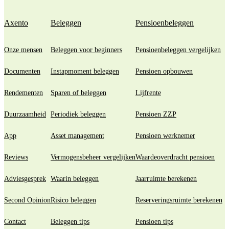
Axento
Beleggen
Pensioenbeleggen
Onze mensen
Beleggen voor beginners
Pensioenbeleggen vergelijken
Documenten
Instapmoment beleggen
Pensioen opbouwen
Rendementen
Sparen of beleggen
Lijfrente
Duurzaamheid
Periodiek beleggen
Pensioen ZZP
App
Asset management
Pensioen werknemer
Reviews
Vermogensbeheer vergelijken
Waardeoverdracht pensioen
Adviesgesprek
Waarin beleggen
Jaarruimte berekenen
Second Opinion
Risico beleggen
Reserveringsruimte berekenen
Contact
Beleggen tips
Pensioen tips