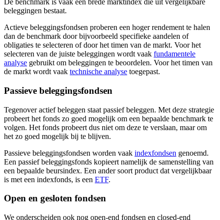
De benchmark is vaak een brede marktindex die uit vergelijkbare
beleggingen bestaat.
Actieve beleggingsfondsen proberen een hoger rendement te halen
dan de benchmark door bijvoorbeeld specifieke aandelen of
obligaties te selecteren of door het timen van de markt. Voor het
selecteren van de juiste beleggingen wordt vaak
fundamentele
analyse
gebruikt om beleggingen te beoordelen. Voor het timen van
de markt wordt vaak
technische analyse
toegepast.
Passieve beleggingsfondsen
Tegenover actief beleggen staat passief beleggen. Met deze strategie
probeert het fonds zo goed mogelijk om een bepaalde benchmark te
volgen. Het fonds probeert dus niet om deze te verslaan, maar om
het zo goed mogelijk bij te blijven.
Passieve beleggingsfondsen worden vaak
indexfondsen
genoemd.
Een passief beleggingsfonds kopieert namelijk de samenstelling van
een bepaalde beursindex. Een ander soort product dat vergelijkbaar
is met een indexfonds, is een
ETF
.
Open en gesloten fondsen
We onderscheiden ook nog open-end fondsen en closed-end