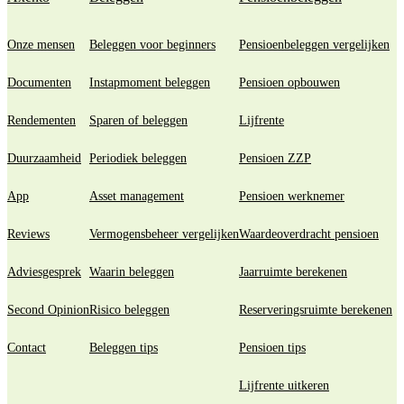
Onze mensen
Beleggen voor beginners
Pensioenbeleggen vergelijken
Documenten
Instapmoment beleggen
Pensioen opbouwen
Rendementen
Sparen of beleggen
Lijfrente
Duurzaamheid
Periodiek beleggen
Pensioen ZZP
App
Asset management
Pensioen werknemer
Reviews
Vermogensbeheer vergelijken
Waardeoverdracht pensioen
Adviesgesprek
Waarin beleggen
Jaarruimte berekenen
Second Opinion
Risico beleggen
Reserveringsruimte berekenen
Contact
Beleggen tips
Pensioen tips
Lijfrente uitkeren