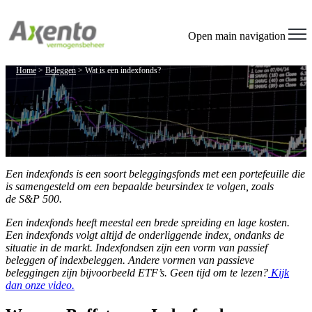
Welcome
to
All
Open main navigation
in
One
Home
>
Beleggen
>
Wat is een indexfonds?
Accessibility
screen
Wat is een indexfonds?
reader.
To
start
the
Geschreven door
Wessel Stuijt
All
Laatst geüpdatet op 20 september 2021
in
Een indexfonds is een soort beleggingsfonds met een portefeuille die
One
is samengesteld om een bepaalde beursindex te volgen, zoals
Accessibility
de S&P 500.
screen
reader,
Een indexfonds heeft meestal een brede spreiding en lage kosten.
press
Een indexfonds volgt altijd de onderliggende index, ondanks de
"Ctrl
situatie in de markt. Indexfondsen zijn een vorm van passief
+
beleggen of indexbeleggen. Andere vormen van passieve
/".
beleggingen zijn bijvoorbeeld ETF’s. Geen tijd om te lezen?
Kijk
This
dan onze video.
shortcut
activates
the