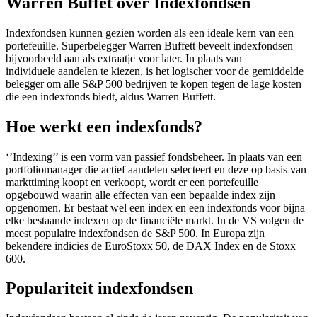
Warren Buffet over Indexfondsen
screen
reader
Indexfondsen kunnen gezien worden als een ideale kern van een
to
portefeuille. Superbelegger Warren Buffett beveelt indexfondsen
help
bijvoorbeeld aan als extraatje voor later. In plaats van
you
individuele aandelen te kiezen, is het logischer voor de gemiddelde
navigate
belegger om alle S&P 500 bedrijven te kopen tegen de lage kosten
and
die een indexfonds biedt, aldus Warren Buffett.
interact
with
Hoe werkt een indexfonds?
the
content.
‘’Indexing’’ is een vorm van passief fondsbeheer. In plaats van een
portfoliomanager die actief aandelen selecteert en deze op basis van
markttiming koopt en verkoopt, wordt er een portefeuille
opgebouwd waarin alle effecten van een bepaalde index zijn
opgenomen. Er bestaat wel een index en een indexfonds voor bijna
elke bestaande indexen op de financiële markt. In de VS volgen de
meest populaire indexfondsen de S&P 500. In Europa zijn
bekendere indicies de EuroStoxx 50, de DAX Index en de Stoxx
600.
Populariteit indexfondsen