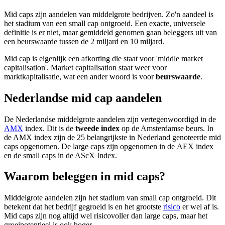
Mid caps zijn aandelen van middelgrote bedrijven. Zo'n aandeel is
het stadium van een small cap ontgroeid. Een exacte, universele
definitie is er niet, maar gemiddeld genomen gaan beleggers uit van
een beurswaarde tussen de 2 miljard en 10 miljard.
Mid cap is eigenlijk een afkorting die staat voor 'middle market
capitalisation'. Market capitalisation staat weer voor
marktkapitalisatie, wat een ander woord is voor
beurswaarde
.
Nederlandse mid cap aandelen
De Nederlandse middelgrote aandelen zijn vertegenwoordigd in de
AMX
index. Dit is de
tweede index
op de Amsterdamse beurs. In
de AMX index zijn de 25 belangrijkste in Nederland genoteerde mid
caps opgenomen. De large caps zijn opgenomen in de AEX index
en de small caps in de AScX Index.
Waarom beleggen in mid caps?
Middelgrote aandelen zijn het stadium van small cap ontgroeid. Dit
betekent dat het bedrijf gegroeid is en het grootste
risico
er wel af is.
Mid caps zijn nog altijd wel risicovoller dan large caps, maar het
groeipotentieel is ook hoger.