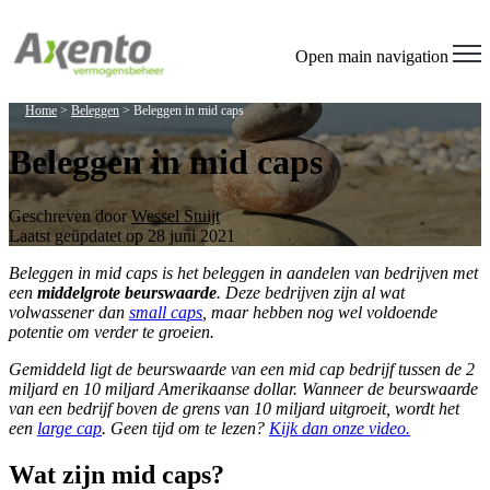
Open main navigation
Home
>
Beleggen
>
Beleggen in mid caps
Beleggen in mid caps
Geschreven door
Wessel Stuijt
Laatst geüpdatet op 28 juni 2021
Beleggen in mid caps is het beleggen in aandelen van bedrijven met
een
middelgrote beurswaarde
. Deze bedrijven zijn al wat
volwassener dan
small caps
, maar hebben nog wel voldoende
potentie om verder te groeien.
Gemiddeld ligt de beurswaarde van een mid cap bedrijf tussen de 2
miljard en 10 miljard Amerikaanse dollar. Wanneer de beurswaarde
van een bedrijf boven de grens van 10 miljard uitgroeit, wordt het
een
large cap
. Geen tijd om te lezen?
Kijk dan onze video.
Wat zijn mid caps?