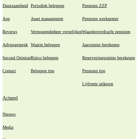
Duurzaamheid
Periodiek beleggen
Pensioen ZZP
App
Asset management
Pensioen werknemer
Reviews
Vermogensbeheer vergelijken
Waardeoverdracht pensioen
Adviesgesprek
Waarin beleggen
Jaarruimte berekenen
Second Opinion
Risico beleggen
Reserveringsruimte berekenen
Contact
Beleggen tips
Pensioen tips
Lijfrente uitkeren
Actueel
Nieuws
Media