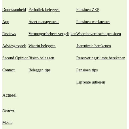
Duurzaamheid
Periodiek beleggen
Pensioen ZZP
App
Asset management
Pensioen werknemer
Reviews
Vermogensbeheer vergelijken
Waardeoverdracht pensioen
Adviesgesprek
Waarin beleggen
Jaarruimte berekenen
Second Opinion
Risico beleggen
Reserveringsruimte berekenen
Contact
Beleggen tips
Pensioen tips
Lijfrente uitkeren
Actueel
Nieuws
Media