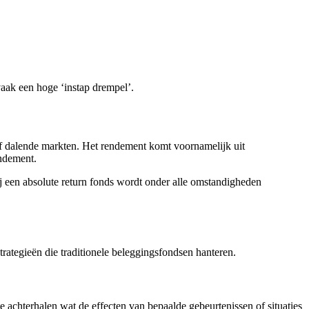
 vaak een hoge ‘instap drempel’.
e of dalende markten. Het rendement komt voornamelijk uit
endement.
j een absolute return fonds wordt onder alle omstandigheden
trategieën die traditionele beleggingsfondsen hanteren.
achterhalen wat de effecten van bepaalde gebeurtenissen of situaties