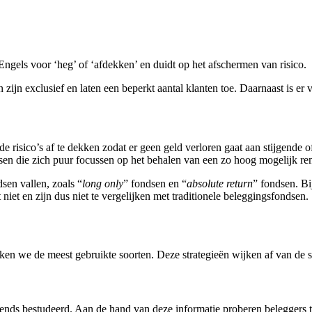
 Engels voor ‘heg’ of ‘afdekken’ en duidt op het afschermen van risico.
 zijn exclusief en laten een beperkt aantal klanten toe. Daarnaast is er
 de risico’s af te dekken zodat er geen geld verloren gaat aan stijgend
ndsen die zich puur focussen op het behalen van een zo hoog mogelijk r
sen vallen, zoals “
long only
” fondsen en “
absolute return
” fondsen. Bi
iet en zijn dus niet te vergelijken met traditionele beleggingsfondsen.
eken we de meest gebruikte soorten. Deze strategieën wijken af van de s
ds bestudeerd. Aan de hand van deze informatie proberen beleggers te 