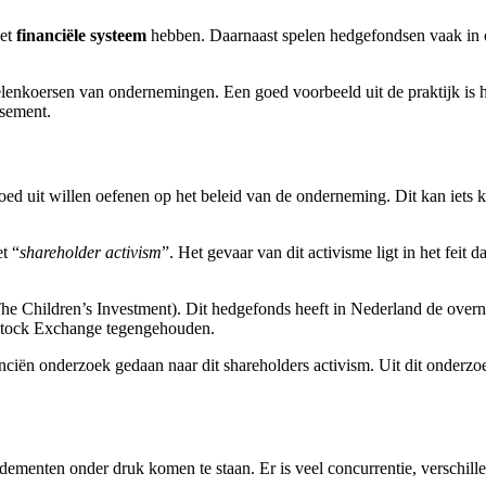
het
financiële systeem
hebben. Daarnaast spelen hedgefondsen vaak in op ri
enkoersen van ondernemingen. Een goed voorbeeld uit de praktijk is he
ssement.
d uit willen oefenen op het beleid van de onderneming. Dit kan iets kle
t “
shareholder activism
”. Het gevaar van dit activisme ligt in het feit 
(The Children’s Investment). Dit hedgefonds heeft in Nederland de ov
Stock Exchange tegengehouden.
nciën onderzoek gedaan naar dit shareholders activism. Uit dit onderzo
enten onder druk komen te staan. Er is veel concurrentie, verschillend