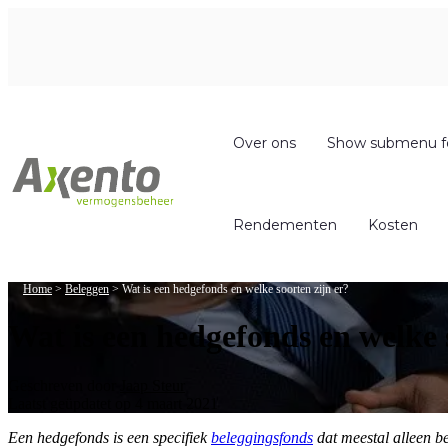
Over ons
Show submenu f
Rendementen
Kosten
Home
>
Beleggen
>
Wat is een hedgefonds en welke soorten zijn er?
Wat is een hedgefonds en welke 
Geschreven door
Jaap Steur
Laatst geüpdatet op 4 maart 2021
Een hedgefonds is een specifiek
beleggingsfonds
dat meestal alleen b