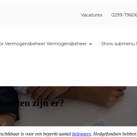
Vacatures
0299-79606
or Vermogensbeheer
Vermogensbeheer
Show submenu f
soorten zijn er?
eschikbaar is voor een beperkt aantal
beleggers
. Hedgefondsen hebben t