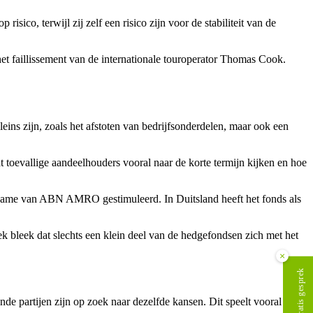
sico, terwijl zij zelf een risico zijn voor de stabiliteit van de
t faillissement van de internationale touroperator Thomas Cook.
ins zijn, zoals het afstoten van bedrijfsonderdelen, maar ook een
dat toevallige aandeelhouders vooral naar de korte termijn kijken en hoe
ername van ABN AMRO gestimuleerd. In Duitsland heeft het fonds als
ek bleek dat slechts een klein deel van de hedgefondsen zich met het
×
Plan gratis gesprek
e partijen zijn op zoek naar dezelfde kansen. Dit speelt vooral bij