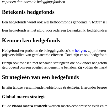
te passen dan normale beleggingsfondsen.
Betekenis hedgefonds
Een hedgefonds wordt ook wel hefboomfonds genoemd. “
Hedge
” is
Een hedgefonds is niet altijd voor iedereen toegankelijk: hedgefondsen
Kenmerken hedgefonds
Hedgefondsen proberen de beleggingsrisico’s te
hedgen
: zij proberen
prijsverschillen van gerelateerde effecten. Toch zijn er ook hedgefo
Er zijn ook fondsen met bepaalde strategieën die ook onder hedgefond
geprobeerd om een positief rendement te behalen. Zij volgen de markt n
Strategieën van een hedgefonds
Er zijn talloze verschillende hedgefonds strategieën. Hieronder bespr
Global macro strategie
Bij de
global macro strategie
worden macro-economische cycli en tren