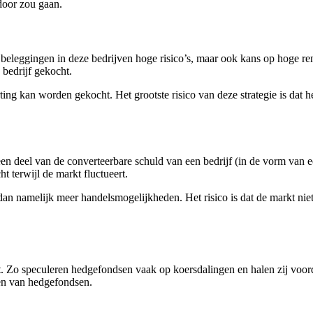
 door zou gaan.
beleggingen in deze bedrijven hoge risico’s, maar ook kans op hoge ren
bedrijf gekocht.
ting kan worden gekocht. Het grootste risico van deze strategie is dat het
en deel van de converteerbare schuld van een bedrijf (in de vorm van ee
t terwijl de markt fluctueert.
t dan namelijk meer handelsmogelijkheden. Het risico is dat de markt nie
. Zo speculeren hedgefondsen vaak op koersdalingen en halen zij voor
en van hedgefondsen.