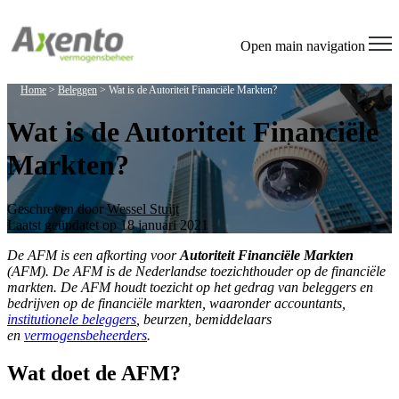
Open main navigation
Home
>
Beleggen
>
Wat is de Autoriteit Financiële Markten?
Wat is de Autoriteit Financiële
Markten?
Geschreven door
Wessel Stuijt
Laatst geüpdatet op 18 januari 2021
De AFM is een afkorting voor
Autoriteit Financiële Markten
(AFM). De AFM is de Nederlandse toezichthouder op de financiële
markten. De AFM houdt toezicht op het gedrag van beleggers en
bedrijven op de financiële markten, waaronder accountants,
institutionele beleggers
, beurzen, bemiddelaars
en
vermogensbeheerders
.
Wat doet de AFM?