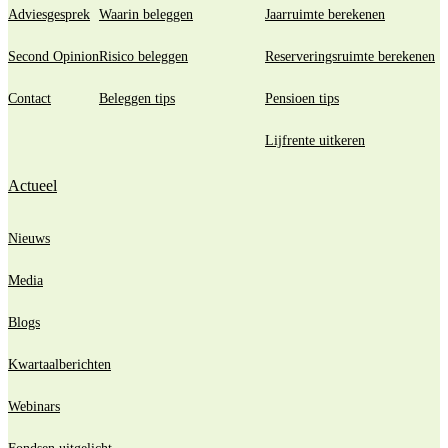
Adviesgesprek
Waarin beleggen
Jaarruimte berekenen
Second Opinion
Risico beleggen
Reserveringsruimte berekenen
Contact
Beleggen tips
Pensioen tips
Lijfrente uitkeren
Actueel
Nieuws
Media
Blogs
Kwartaalberichten
Webinars