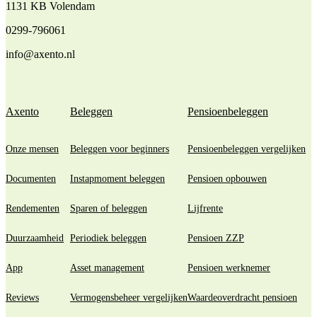
1131 KB Volendam
0299-796061
info@axento.nl
Axento
Beleggen
Pensioenbeleggen
Onze mensen
Beleggen voor beginners
Pensioenbeleggen vergelijken
Documenten
Instapmoment beleggen
Pensioen opbouwen
Rendementen
Sparen of beleggen
Lijfrente
Duurzaamheid
Periodiek beleggen
Pensioen ZZP
App
Asset management
Pensioen werknemer
Reviews
Vermogensbeheer vergelijken
Waardeoverdracht pensioen