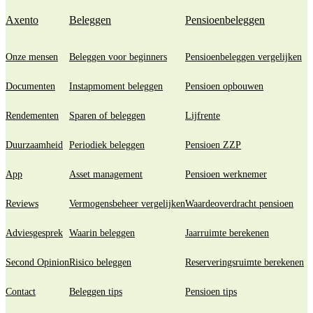
Axento
Beleggen
Pensioenbeleggen
Onze mensen
Beleggen voor beginners
Pensioenbeleggen vergelijken
Documenten
Instapmoment beleggen
Pensioen opbouwen
Rendementen
Sparen of beleggen
Lijfrente
Duurzaamheid
Periodiek beleggen
Pensioen ZZP
App
Asset management
Pensioen werknemer
Reviews
Vermogensbeheer vergelijken
Waardeoverdracht pensioen
Adviesgesprek
Waarin beleggen
Jaarruimte berekenen
Second Opinion
Risico beleggen
Reserveringsruimte berekenen
Contact
Beleggen tips
Pensioen tips