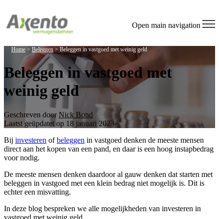
Open main navigation
Home
>
Beleggen
>
Beleggen in vastgoed met weinig geld
Beleggen in vastgoed met
weinig geld
Geschreven door
Nick Bond
Laatst geüpdatet op 18 januari 2023
Bij
investeren
of
beleggen
in vastgoed denken de meeste mensen
direct aan het kopen van een pand, en daar is een hoog instapbedrag
voor nodig.
De meeste mensen denken daardoor al gauw denken dat starten met
beleggen in vastgoed met een klein bedrag niet mogelijk is. Dit is
echter een misvatting.
In deze blog bespreken we alle mogelijkheden van investeren in
vastgoed met weinig geld.