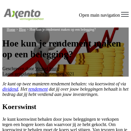
Welcome
to
All
Open main navigation
in
One
Home
>
Blog
>
Hoe kun je rendement maken op een belegging?
Accessibility
screen
Hoe kun je rendement maken
reader.
To
op een belegging?
start
the
All
in
Geschreven door
Wessel Stuijt
One
Laatst geüpdatet op 29 november 2021
Accessibility
screen
Je kunt op twee manieren rendement behalen: via koerswinst of via
reader,
dividend
. Het
rendement
dat jij over jouw beleggingen behaalt is het
press
bedrag dat jij hebt verdiend aan jouw investeringen.
"Ctrl
+
Koerswinst
/".
This
Je kunt koerswinst behalen door jouw beleggingen te verkopen
shortcut
tegen een hogere koers dan waarvoor jij ze hebt gekocht. Om
activates
koerswinst te behalen moet de koers wel stijgen. Van tevoren kun je
the