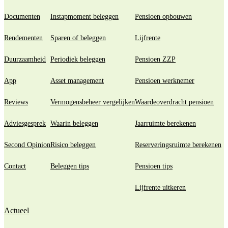
Documenten
Instapmoment beleggen
Pensioen opbouwen
Rendementen
Sparen of beleggen
Lijfrente
Duurzaamheid
Periodiek beleggen
Pensioen ZZP
App
Asset management
Pensioen werknemer
Reviews
Vermogensbeheer vergelijken
Waardeoverdracht pensioen
Adviesgesprek
Waarin beleggen
Jaarruimte berekenen
Second Opinion
Risico beleggen
Reserveringsruimte berekenen
Contact
Beleggen tips
Pensioen tips
Lijfrente uitkeren
Actueel