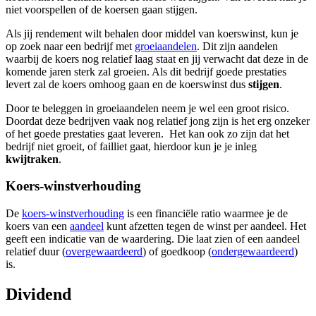
niet voorspellen of de koersen gaan stijgen.
screen
reader
Als jij rendement wilt behalen door middel van koerswinst, kun je
to
op zoek naar een bedrijf met
groeiaandelen
. Dit zijn aandelen
help
waarbij de koers nog relatief laag staat en jij verwacht dat deze in de
you
komende jaren sterk zal groeien. Als dit bedrijf goede prestaties
navigate
levert zal de koers omhoog gaan en de koerswinst dus
stijgen
.
and
interact
Door te beleggen in groeiaandelen neem je wel een groot risico.
with
Doordat deze bedrijven vaak nog relatief jong zijn is het erg onzeker
the
of het goede prestaties gaat leveren. Het kan ook zo zijn dat het
content.
bedrijf niet groeit, of failliet gaat, hierdoor kun je je inleg
kwijtraken
.
Koers-winstverhouding
De
koers-winstverhouding
is een financiële ratio waarmee je de
koers van een
aandeel
kunt afzetten tegen de winst per aandeel. Het
geeft een indicatie van de waardering. Die laat zien of een aandeel
relatief duur (
overgewaardeerd
) of goedkoop (
ondergewaardeerd
)
is.
Dividend