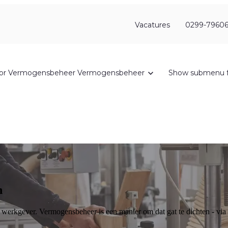
Vacatures
0299-79606
or Vermogensbeheer
Vermogensbeheer
Show submenu f
n
erkgever. Vermogensbeheer is een manier om dat gat te dichten - via bo