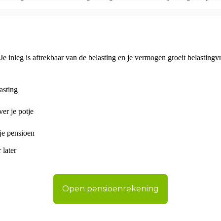
e inleg is aftrekbaar van de belasting en je vermogen groeit belastingvr
asting
er je potje
je pensioen
 later
Open pensioenrekening