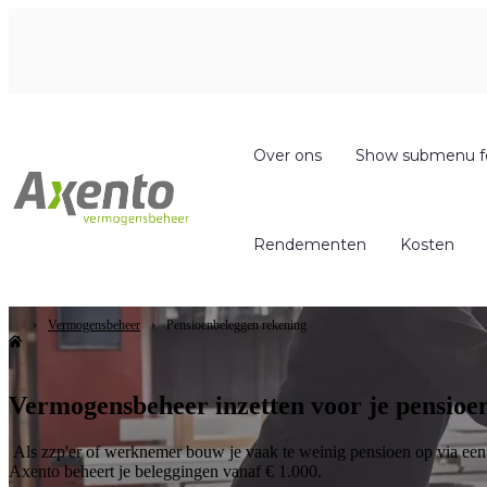
Over ons
Show submenu f
Rendementen
Kosten
Vermogensbeheer
Pensioenbeleggen rekening
Vermogensbeheer inzetten voor je pensioe
Als zzp'er of werknemer bouw je vaak te weinig pensioen op via een w
Axento beheert je beleggingen vanaf € 1.000.