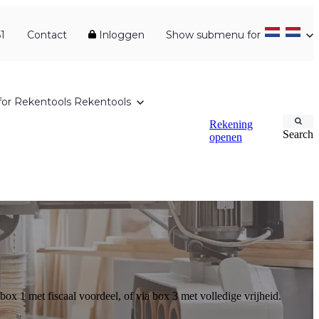
1
Contact
Inloggen
Show submenu for
or Rekentools
Rekentools
Rekening
Search
openen
x 1 met fiscaal voordeel, of via box 3 met volledige vrijheid.