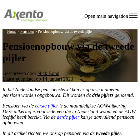
Open main navigation
Home
>
Pensioen
>
Pensioenopbouw via de tweede pijler
Pensioenopbouw via de tweede
pijler
Geschreven door
Nick Bond
Laatst geüpdatet op 14 januari 2023
In het Nederlandse pensioenstelsel kan er op drie manieren
pensioen worden opgebouwd. Dit worden de
drie pijlers
genoemd.
Pensioen via de
eerste pijler
is de maandelijkse AOW-uitkering.
Deze uitkering is voor iedereen die in Nederland woont en de AOW
leeftijd heeft bereikt. Via de
derde pijler
kan je aanvullend pensioen
opbouwen.
In dit artikel richten we ons op pensioen via de
tweede pijler
.