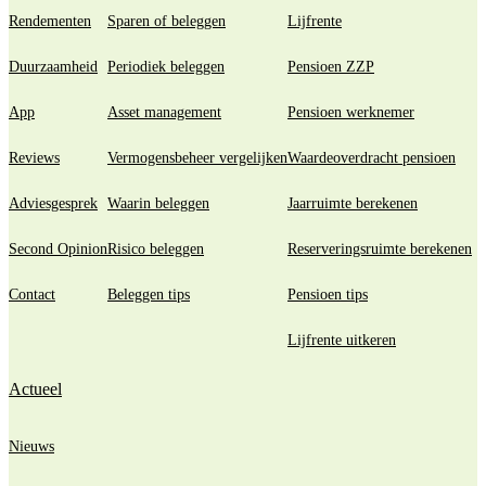
Rendementen
Sparen of beleggen
Lijfrente
Duurzaamheid
Periodiek beleggen
Pensioen ZZP
App
Asset management
Pensioen werknemer
Reviews
Vermogensbeheer vergelijken
Waardeoverdracht pensioen
Adviesgesprek
Waarin beleggen
Jaarruimte berekenen
Second Opinion
Risico beleggen
Reserveringsruimte berekenen
Contact
Beleggen tips
Pensioen tips
Lijfrente uitkeren
Actueel
Nieuws