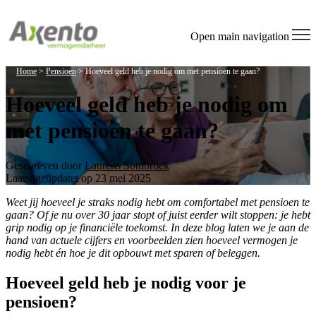
Welcome
to
All
Open main navigation
in
One
Home
>
Pensioen
>
Hoeveel geld heb je nodig om met pensioen te gaan?
Accessibility
screen
Hoeveel geld heb je nodig om
reader.
To
met pensioen te gaan?
start
the
All
in
Geschreven door
Laurens Sombroek
One
Laatst geüpdatet op 23 mei 2025
Accessibility
screen
Weet jij hoeveel je straks nodig hebt om comfortabel met pensioen te
reader,
gaan? Of je nu over 30 jaar stopt of juist eerder wilt stoppen: je hebt
press
grip nodig op je financiële toekomst. In deze blog laten we je aan de
"Ctrl
hand van actuele cijfers en voorbeelden zien hoeveel vermogen je
+
nodig hebt én hoe je dit opbouwt met sparen of beleggen.
/".
This
Hoeveel geld heb je nodig voor je
shortcut
pensioen?
activates
the