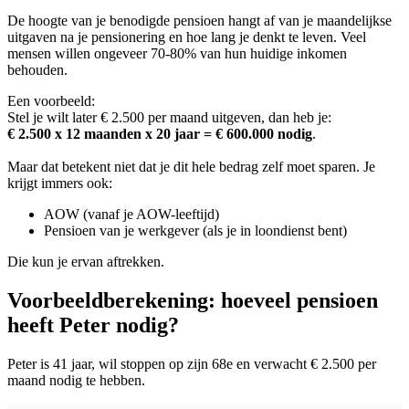
screen
De hoogte van je benodigde pensioen hangt af van je maandelijkse
reader
uitgaven na je pensionering en hoe lang je denkt te leven. Veel
to
mensen willen ongeveer 70-80% van hun huidige inkomen
help
behouden.
you
navigate
Een voorbeeld:
and
Stel je wilt later € 2.500 per maand uitgeven, dan heb je:
interact
€ 2.500 x 12 maanden x 20 jaar = € 600.000 nodig
.
with
the
Maar dat betekent niet dat je dit hele bedrag zelf moet sparen. Je
content.
krijgt immers ook:
AOW (vanaf je AOW-leeftijd)
Pensioen van je werkgever (als je in loondienst bent)
Die kun je ervan aftrekken.
Voorbeeldberekening: hoeveel pensioen
heeft Peter nodig?
Peter is 41 jaar, wil stoppen op zijn 68e en verwacht € 2.500 per
maand nodig te hebben.