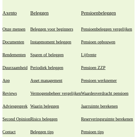
Axento
Beleggen
Pensioenbeleggen
Onze mensen
Beleggen voor beginners
Pensioenbeleggen vergelijken
Documenten
Instapmoment beleggen
Pensioen opbouwen
Rendementen
Sparen of beleggen
Lijfrente
Duurzaamheid
Periodiek beleggen
Pensioen ZZP
App
Asset management
Pensioen werknemer
Reviews
Vermogensbeheer vergelijken
Waardeoverdracht pensioen
Adviesgesprek
Waarin beleggen
Jaarruimte berekenen
Second Opinion
Risico beleggen
Reserveringsruimte berekenen
Contact
Beleggen tips
Pensioen tips