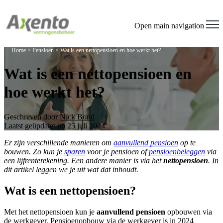
Welcome
to
All
Open main navigation
in
One
Home
>
Pensioen
>
Wat is een nettopensioen en hoe werkt het?
Accessibility
screen
Wat is een nettopensioen en
reader.
To
hoe werkt het?
start
the
All
in
Geschreven door
Nick Bond
One
Laatst geüpdatet op 25 juli 2024
Accessibility
screen
Er zijn verschillende manieren om
aanvullend pensioen
op te
reader,
bouwen. Zo kun je
sparen
voor je pensioen of
pensioenbeleggen
via
press
een lijfrenterekening. Een andere manier is via het
nettopensioen
. In
"Ctrl
dit artikel leggen we je uit wat dat inhoudt.
+
/".
Wat is een nettopensioen?
This
shortcut
Met het nettopensioen kun je
aanvullend pensioen
opbouwen via
activates
de werkgever. Pensioenopbouw via de werkgever is in 2024
the