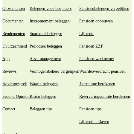
Onze mensen
Beleggen voor beginners
Pensioenbeleggen vergelijken
Documenten
Instapmoment beleggen
Pensioen opbouwen
Rendementen
Sparen of beleggen
Lijfrente
Duurzaamheid
Periodiek beleggen
Pensioen ZZP
App
Asset management
Pensioen werknemer
Reviews
Vermogensbeheer vergelijken
Waardeoverdracht pensioen
Adviesgesprek
Waarin beleggen
Jaarruimte berekenen
Second Opinion
Risico beleggen
Reserveringsruimte berekenen
Contact
Beleggen tips
Pensioen tips
Lijfrente uitkeren