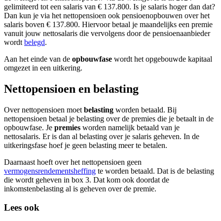
gelimiteerd tot een salaris van € 137.800. Is je salaris hoger dan dat?
screen
Dan kun je via het nettopensioen ook pensioenopbouwen over het
reader
salaris boven € 137.800. Hiervoor betaal je maandelijks een premie
to
vanuit jouw nettosalaris die vervolgens door de pensioenaanbieder
help
wordt
belegd
.
you
navigate
Aan het einde van de
opbouwfase
wordt het opgebouwde kapitaal
and
omgezet in een uitkering.
interact
with
Nettopensioen en belasting
the
content.
Over nettopensioen moet
belasting
worden betaald. Bij
nettopensioen betaal je belasting over de premies die je betaalt in de
opbouwfase. Je
premies
worden namelijk betaald van je
nettosalaris. Er is dan al belasting over je salaris geheven. In de
uitkeringsfase hoef je geen belasting meer te betalen.
Daarnaast hoeft over het nettopensioen geen
vermogensrendementsheffing
te worden betaald. Dat is de belasting
die wordt geheven in box 3. Dat kom ook doordat de
inkomstenbelasting al is geheven over de premie.
Lees ook