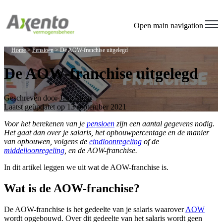
Welcome
to
All
Open main navigation
in
One
Home
>
Pensioen
>
De AOW-franchise uitgelegd
Accessibility
screen
De AOW-franchise uitgelegd
reader.
To
start
the
Geschreven door
Jaap Steur
All
Laatst geüpdatet op 13 september 2021
in
Voor het berekenen van je
pensioen
zijn een aantal gegevens nodig.
One
Het gaat dan over je salaris, het opbouwpercentage en de manier
Accessibility
van opbouwen, volgens de
eindloonregeling
of de
screen
middelloonregeling
, en de AOW-franchise.
reader,
press
In dit artikel leggen we uit wat de AOW-franchise is.
"Ctrl
+
Wat is de AOW-franchise?
/".
This
shortcut
De AOW-franchise is het gedeelte van je salaris waarover
AOW
activates
wordt opgebouwd. Over dit gedeelte van het salaris wordt geen
the