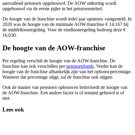
aanvullend pensioen opgebouwd. De AOW uitkering wordt
screen
opgebouwd via de eerste pijler in het pensioenstelsel.
reader
to
De hoogte van de franchise wordt ieder jaar opnieuw vastgesteld. In
help
2020 was de hoogte van de minimale AOW-franchise € 14.167 bij
you
de middelloonregeling. Voor de eindloonregeling bedroeg deze €
navigate
16.030.
and
interact
De hoogte van de AOW-franchise
with
the
content.
Per regeling verschilt de hoogte van de AOW-franchise. De
franchise kan ook verschillen per
pensioenfonds
. Verder kan de
hoogte van de franchise afhankelijk zijn van het opbouwpercentage.
Wanneer dat percentage stijgt, zal de franchise ook stijgen.
Ook de manier van pensioen opbouwen beïnvloedt de hoogte van
de AOW-franchise. Een andere factor is of iemand gehuwd is of
niet.
Lees ook