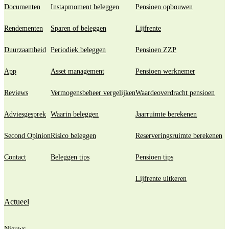
Documenten
Instapmoment beleggen
Pensioen opbouwen
Rendementen
Sparen of beleggen
Lijfrente
Duurzaamheid
Periodiek beleggen
Pensioen ZZP
App
Asset management
Pensioen werknemer
Reviews
Vermogensbeheer vergelijken
Waardeoverdracht pensioen
Adviesgesprek
Waarin beleggen
Jaarruimte berekenen
Second Opinion
Risico beleggen
Reserveringsruimte berekenen
Contact
Beleggen tips
Pensioen tips
Lijfrente uitkeren
Actueel
Nieuws