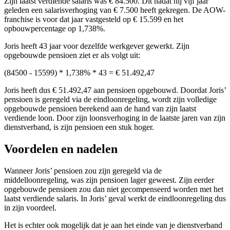
Zijn laatst verdiende salaris was € 84.500. Dit nadat hij vijf jaar
geleden een salarisverhoging van € 7.500 heeft gekregen. De AOW-
franchise is voor dat jaar vastgesteld op € 15.599 en het
opbouwpercentage op 1,738%.
Joris heeft 43 jaar voor dezelfde werkgever gewerkt. Zijn
opgebouwde pensioen ziet er als volgt uit:
(84500 - 15599) * 1,738% * 43 = € 51.492,47
Joris heeft dus € 51.492,47 aan pensioen opgebouwd. Doordat Joris’
pensioen is geregeld via de eindloonregeling, wordt zijn volledige
opgebouwde pensioen berekend aan de hand van zijn laatst
verdiende loon. Door zijn loonsverhoging in de laatste jaren van zijn
dienstverband, is zijn pensioen een stuk hoger.
Voordelen en nadelen
Wanneer Joris’ pensioen zou zijn geregeld via de
middelloonregeling, was zijn pensioen lager geweest. Zijn eerder
opgebouwde pensioen zou dan niet gecompenseerd worden met het
laatst verdiende salaris. In Joris’ geval werkt de eindloonregeling dus
in zijn voordeel.
Het is echter ook mogelijk dat je aan het einde van je dienstverband