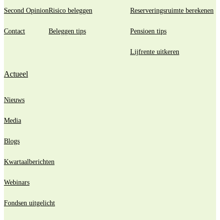
Second Opinion
Risico beleggen
Reserveringsruimte berekenen
Contact
Beleggen tips
Pensioen tips
Lijfrente uitkeren
Actueel
Nieuws
Media
Blogs
Kwartaalberichten
Webinars
Fondsen uitgelicht