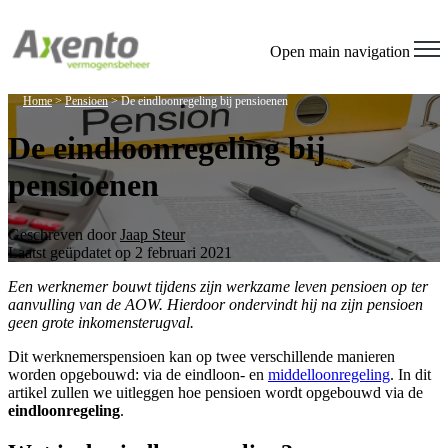
Open main navigation
Home
>
Pensioen
>
De eindloonregeling bij pensioenen
De eindloonregeling bij
pensioenen
Geschreven door
Jaap Steur
Laatst geüpdatet op 2 februari 2021
Een werknemer bouwt tijdens zijn werkzame leven pensioen op ter
aanvulling van de AOW. Hierdoor ondervindt hij na zijn pensioen
geen grote inkomensterugval.
Dit werknemerspensioen kan op twee verschillende manieren
worden opgebouwd: via de eindloon- en
middelloonregeling
. In dit
artikel zullen we uitleggen hoe pensioen wordt opgebouwd via de
eindloonregeling
.