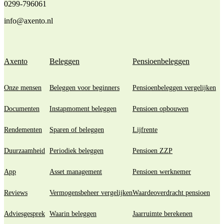
0299-796061
info@axento.nl
Axento
Beleggen
Pensioenbeleggen
Onze mensen
Beleggen voor beginners
Pensioenbeleggen vergelijken
Documenten
Instapmoment beleggen
Pensioen opbouwen
Rendementen
Sparen of beleggen
Lijfrente
Duurzaamheid
Periodiek beleggen
Pensioen ZZP
App
Asset management
Pensioen werknemer
Reviews
Vermogensbeheer vergelijken
Waardeoverdracht pensioen
Adviesgesprek
Waarin beleggen
Jaarruimte berekenen