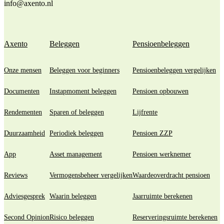
info@axento.nl
Axento
Beleggen
Pensioenbeleggen
Onze mensen
Beleggen voor beginners
Pensioenbeleggen vergelijken
Documenten
Instapmoment beleggen
Pensioen opbouwen
Rendementen
Sparen of beleggen
Lijfrente
Duurzaamheid
Periodiek beleggen
Pensioen ZZP
App
Asset management
Pensioen werknemer
Reviews
Vermogensbeheer vergelijken
Waardeoverdracht pensioen
Adviesgesprek
Waarin beleggen
Jaarruimte berekenen
Second Opinion
Risico beleggen
Reserveringsruimte berekenen