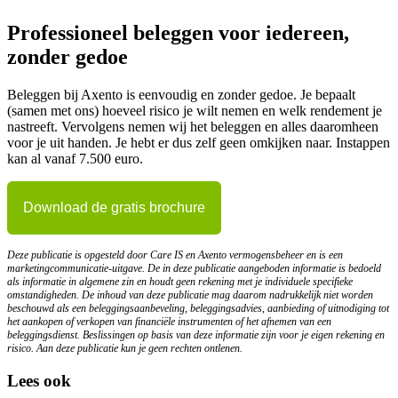
Professioneel beleggen voor iedereen,
zonder gedoe
Beleggen bij Axento is eenvoudig en zonder gedoe. Je bepaalt
(samen met ons) hoeveel risico je wilt nemen en welk rendement je
nastreeft. Vervolgens nemen wij het beleggen en alles daaromheen
voor je uit handen. Je hebt er dus zelf geen omkijken naar. Instappen
kan al vanaf 7.500 euro.
Download de gratis brochure
Deze publicatie is opgesteld door Care IS en Axento vermogensbeheer en is een
marketingcommunicatie-uitgave. De in deze publicatie aangeboden informatie is bedoeld
als informatie in algemene zin en houdt geen rekening met je individuele specifieke
omstandigheden. De inhoud van deze publicatie mag daarom nadrukkelijk niet worden
beschouwd als een beleggingsaanbeveling, beleggingsadvies, aanbieding of uitnodiging tot
het aankopen of verkopen van financiële instrumenten of het afnemen van een
beleggingsdienst. Beslissingen op basis van deze informatie zijn voor je eigen rekening en
risico. Aan deze publicatie kun je geen rechten ontlenen.
Lees ook