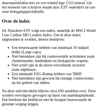
duurzaamheidsscores en een relatief lage CO2-uistoot. Op
het moment van schrijven maakt deze ETF onderdeel uit van
onze beleggingsportefeuille.
Over de index
De Xtrackers ETF volgt een index, namelijk de MSCI World
Low Carbon SRI Leaders Index. Om in deze index
opgenomen te worden, dienen bedrijven:
Een beurswaarde hebben van minimaal 10 miljard
dollar (Large caps).
Niet betrokken zijn bij controversiële activiteiten zoals
clustermunitie, landmijnen en biologische wapens.
Niet actief zijn in de meest vervuilende sectoren
zoals mijnbouw.
Een minimale ESG-Rating hebben van 'BBB'.
Niet betrokken zijn geweest bij ernstige controversies
op het gebied van milieu.
Na deze selectiecriteria blijven circa 650 aandelen over. Deze
worden vervolgens gewogen op basis van marktkapitalisatie.
Dat betekent dat bedrijven met de hoogste beurswaarde de
grootste weging krijgen.