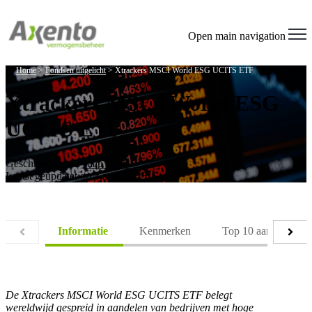
Open main navigation
Home
>
Fondsen uitgelicht
>
Xtrackers MSCI World ESG UCITS ETF
Xtrackers MSCI World ESG
UCITS ETF
Geschreven door
Jaap Steur
Laatst geüpdatet op 3 april 2023
Informatie
Kenmerken
Top 10 aandelen
De Xtrackers MSCI World ESG UCITS ETF belegt
wereldwijd gespreid in aandelen van bedrijven met hoge