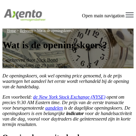
Open main navigation
Home
>
Beleggen
>
Wat is de openingskoers?
Wat is de openingskoers?
Geschreven door
Nick Bond
Laatst geüpdatet op 29 juni 2021
De openingskoers, ook wel opening price genoemd, is de prijs
waartegen het aandeel het eerste wordt verhandeld bij de opening
van de handelsdag.
Een voorbeeld:
de New York Stock Exchange (NYSE)
opent om
precies 9:30 AM Eastern time. De prijs van de eerste transactie
voor beursgenoteerde
aandelen
is de dagelijkse openingskoers. De
openingskoers is een belangrijke
indicator
voor de handelsactiviteit
van die dag, vooral voor daytraders die geïnteresseerd zijn in korte
termijn resultaten.