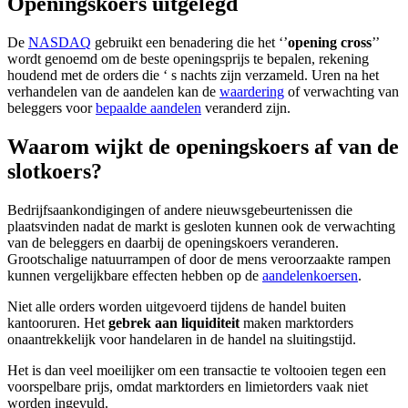
Openingskoers uitgelegd
De
NASDAQ
gebruikt een benadering die het ‘’
opening cross
’’
wordt genoemd om de beste openingsprijs te bepalen, rekening
houdend met de orders die ‘ s nachts zijn verzameld. Uren na het
verhandelen van de aandelen kan de
waardering
of verwachting van
beleggers voor
bepaalde aandelen
veranderd zijn.
Waarom wijkt de openingskoers af van de
slotkoers?
Bedrijfsaankondigingen of andere nieuwsgebeurtenissen die
plaatsvinden nadat de markt is gesloten kunnen ook de verwachting
van de beleggers en daarbij de openingskoers veranderen.
Grootschalige natuurrampen of door de mens veroorzaakte rampen
kunnen vergelijkbare effecten hebben op de
aandelenkoersen
.
Niet alle orders worden uitgevoerd tijdens de handel buiten
kantooruren. Het
gebrek aan liquiditeit
maken marktorders
onaantrekkelijk voor handelaren in de handel na sluitingstijd.
Het is dan veel moeilijker om een transactie te voltooien tegen een
voorspelbare prijs, omdat marktorders en limietorders vaak niet
worden ingevuld.