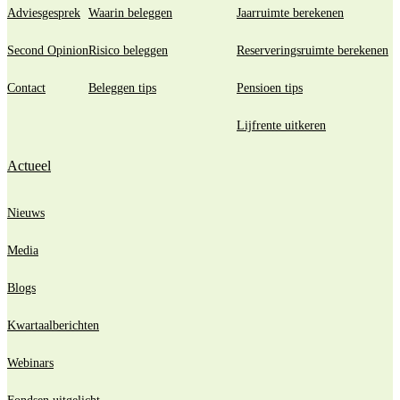
Adviesgesprek
Waarin beleggen
Jaarruimte berekenen
Second Opinion
Risico beleggen
Reserveringsruimte berekenen
Contact
Beleggen tips
Pensioen tips
Lijfrente uitkeren
Actueel
Nieuws
Media
Blogs
Kwartaalberichten
Webinars