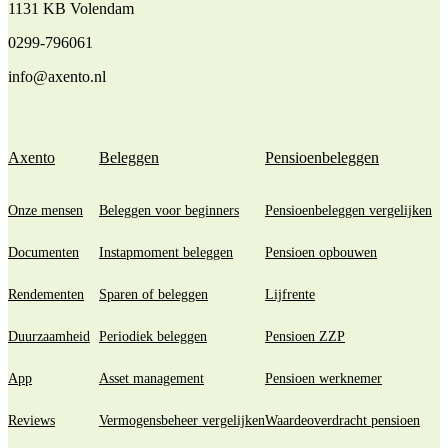
1131 KB Volendam
0299-796061
info@axento.nl
Axento
Beleggen
Pensioenbeleggen
Onze mensen
Beleggen voor beginners
Pensioenbeleggen vergelijken
Documenten
Instapmoment beleggen
Pensioen opbouwen
Rendementen
Sparen of beleggen
Lijfrente
Duurzaamheid
Periodiek beleggen
Pensioen ZZP
App
Asset management
Pensioen werknemer
Reviews
Vermogensbeheer vergelijken
Waardeoverdracht pensioen