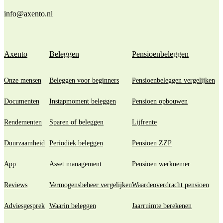
info@axento.nl
Axento
Beleggen
Pensioenbeleggen
Onze mensen
Beleggen voor beginners
Pensioenbeleggen vergelijken
Documenten
Instapmoment beleggen
Pensioen opbouwen
Rendementen
Sparen of beleggen
Lijfrente
Duurzaamheid
Periodiek beleggen
Pensioen ZZP
App
Asset management
Pensioen werknemer
Reviews
Vermogensbeheer vergelijken
Waardeoverdracht pensioen
Adviesgesprek
Waarin beleggen
Jaarruimte berekenen