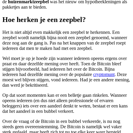
de
huizenmarktzeepbel
was het nieuw om hypotheekleningen als
pakketjes aan te bieden.
Hoe herken je een zeepbel?
Het is niet altijd even makkelijk een zeepbel te herkennen. Een
zeepbel wordt namelijk bijna nooit een zeepbel genoemd, wanneer
deze nog aan de gang is. Pas na het knappen van de zeepbel roept
iedereen dat men te maken had met een zeepbel.
Wel moet je op je hoede zijn wanneer iedereen opeens ergens over
praat en daar dezelfde mening over heeft. Toen de Bitcoin bleef
stijgen bijvoorbeeld, had iedereen het over de Bitcoin. Bijna
iedereen had dezelfde mening over de populaire
cryptomunt
. Deze
moest wel blijven stijgen, vond iedereen. Had je een andere mening,
dan werd je bekritiseerd.
Op dat soort momenten kan er een belletje gaan rinkelen. Wanneer
opeens iedereen (en dus niet alleen professionele of ervaren
beleggers) iets over een aandeel denkt te weten, bestaat er een kans
dat het aandeel in een bubbel verkeert.
Over de vraag of de Bitcoin in een bubbel verkeerde, is nu nog
steeds geen overeenstemming. De Bitcoin is namelijk wel vaker
sterk gedaald, maar heeft zich tot nu toe elke keer weer hersteld.