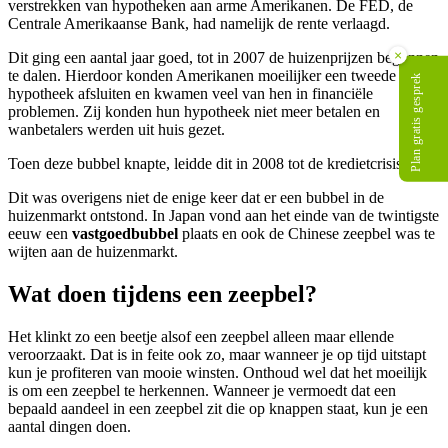
verstrekken van hypotheken aan arme Amerikanen. De FED, de
Centrale Amerikaanse Bank, had namelijk de rente verlaagd.
×
Dit ging een aantal jaar goed, tot in 2007 de huizenprijzen begonnen
te dalen. Hierdoor konden Amerikanen moeilijker een tweede
Plan gratis gesprek
hypotheek afsluiten en kwamen veel van hen in financiële
problemen. Zij konden hun hypotheek niet meer betalen en
wanbetalers werden uit huis gezet.
Toen deze bubbel knapte, leidde dit in 2008 tot de kredietcrisis.
Dit was overigens niet de enige keer dat er een bubbel in de
huizenmarkt ontstond. In Japan vond aan het einde van de twintigste
eeuw een
vastgoedbubbel
plaats en ook de Chinese zeepbel was te
wijten aan de huizenmarkt.
Wat doen tijdens een zeepbel?
Het klinkt zo een beetje alsof een zeepbel alleen maar ellende
veroorzaakt. Dat is in feite ook zo, maar wanneer je op tijd uitstapt
kun je profiteren van mooie winsten. Onthoud wel dat het moeilijk
is om een zeepbel te herkennen. Wanneer je vermoedt dat een
bepaald aandeel in een zeepbel zit die op knappen staat, kun je een
aantal dingen doen.