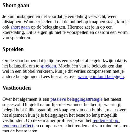
Short gaan
Je kunt instappen en net voordat je een daling verwacht, weer
uitstappen. Wanneer je denkt dat de bubbel op knappen staat, kun je
ook
short gaan
op de beleggingen. Hiermee zet je in op een
koersdaling. Dit is eigenlijk niet te voorspellen en daarom een vorm
van speculeren.
Spreiden
Om te voorkomen dat je tijdens een zeepbel al je geld kwijtraakt, is
het belangrijk om te
spreiden
. Mocht één van je beleggingen dan
wel in een bubbel verkeren, kun je dit verlies compenseren met je
andere beleggingen. Lees hier alles over
waar je in kunt beleggen
.
Vasthouden
Over het algemeen is een
passieve beleggingsstrategie
het meest
succesvol. Dit geldt natuurlijk niet wanneer het bedrijf waarin jij
belegd hebt failliet gaat bij het knappen van een bubbel, maar over
het algemeen kun je je beleggingen het beste zo lang mogelijk
vasthouden. Op deze manier profiteer je van het
rendement-op-
rendement effect
en compenseer je het rendement van mindere jaren
met de betere jaren.