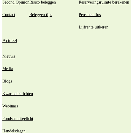
Second Opinion
Risico beleggen
Reserveringsruimte berekenen
Contact
Beleggen tips
Pensioen tips
Lijfrente uitkeren
Actueel
Nieuws
Media
Blogs
Kwartaalberichten
Webinars
Fondsen uitgelicht
Handelsdagen