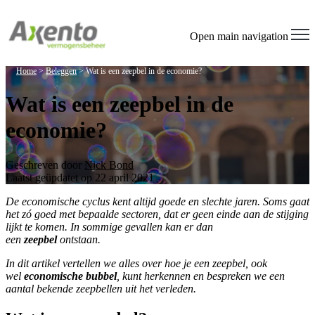
Open main navigation
Home
>
Beleggen
>
Wat is een zeepbel in de economie?
Wat is een zeepbel in de
economie?
Geschreven door
Nick Bond
Laatst geüpdatet op 22 april 2021
De economische cyclus kent altijd goede en slechte jaren. Soms gaat
het zó goed met bepaalde sectoren, dat er geen einde aan de stijging
lijkt te komen. In sommige gevallen kan er dan
een
zeepbel
ontstaan.
In dit artikel vertellen we alles over hoe je een zeepbel, ook
wel
economische bubbel
, kunt herkennen en bespreken we een
aantal bekende zeepbellen uit het verleden.