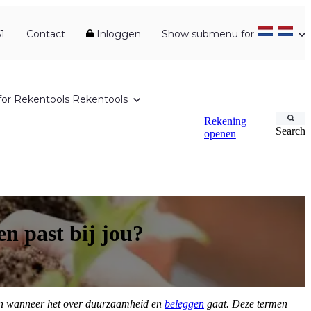
1
Contact
Inloggen
Show submenu for
or Rekentools
Rekentools
Rekening
Search
openen
n past bij jou?
en wanneer het over duurzaamheid en
beleggen
gaat. Deze termen