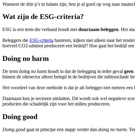
Wanneer de drie p’s in balans zijn, ben je al goed op weg naar maat
Wat zijn de ESG-criteria?
ESG is een term die verband houdt met
duurzaam beleggen
. Het st
Beleggers die
ESG-criteria
hanteren, kijken niet alleen naar het rend
hoeveel CO2-uitstoot produceert een bedrijf? Hoe gaat het bedrijf o
Doing no harm
De term doing no harm houdt in dat de belegging in ieder geval
geen
binnen de oliesector alleen belegd in de bedrijven die milieuschade h
Het voordeel van deze methode is dat je als belegger niet meteen een h
Daarnaast kun je sectoren uitsluiten. Dit wordt ook wel negatieve scr
producten die schadelijk zijn voor het milieu produceren.
Doing good
Doing good
gaat in principe een stapje verder dan
doing no harm
. Te