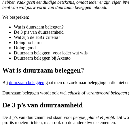
hebben vaak geen eenduidige betekenis, omdat ieder er zijn eigen inv
screen
bent van wat jouw vorm van duurzaam beleggen inhoudt.
reader
to
We bespreken:
help
you
Wat is duurzaam beleggen?
navigate
De 3 p’s van duurzaamheid
and
Wat zijn de ESG-criteria?
interact
Doing no harm
with
Doing good
the
Duurzaam beleggen: voor ieder wat wils
content.
Duurzaam beleggen bij Axento
Wat is duurzaam beleggen?
Bij
duurzaam beleggen
gaat men op zoek naar beleggingen die niet e
Duurzaam beleggen wordt ook wel
ethisch
of
verantwoord beleggen
g
De 3 p’s van duurzaamheid
De 3 p’s van duurzaamheid staan voor
people, planet & profit
. Dit wo
profits moeten richten, maar ook op de andere twee elementen.