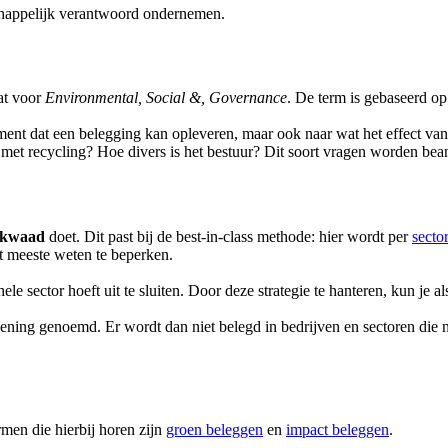
schappelijk verantwoord ondernemen.
aat voor
Environmental, Social &, Governance
. De term is gebaseerd op
ement dat een belegging kan opleveren, maar ook naar wat het effect van
m met recycling? Hoe divers is het bestuur? Dit soort vragen worden 
 kwaad
doet. Dit past bij de best-in-class methode: hier wordt per
secto
et meeste weten te beperken.
ele sector hoeft uit te sluiten. Door deze strategie te hanteren, kun je 
eening genoemd. Er wordt dan niet belegd in bedrijven en sectoren die 
rmen die hierbij horen zijn
groen beleggen
en
impact beleggen
.