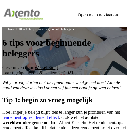
Welcome
to
All
Open main navigation
in
One
Home
>
Blog
>
6 tips voor beginnende beleggers
Accessibility
screen
6 tips voor beginnende
reader.
To
beleggers
start
the
All
in
Geschreven door
Wessel Stuijt
One
Laatst geüpdatet op 28 september 2021
Accessibility
screen
Wil je graag starten met beleggen maar weet je niet hoe? Aan de
reader,
hand van deze zes tips kunnen wij jou een handje op weg helpen!
press
"Ctrl
Tip 1: begin zo vroeg mogelijk
+
/".
Hoe langer je belegd blijft, des te langer kun je profiteren van het
This
rendement-op-rendement effect
. Ook wel het
achtste
shortcut
wereldwonder
genoemd door Albert Einstein. Het rendement-op-
activates
rendement effect houdt in dat je niet alleen rendement krijgt over het
the