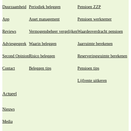
Duurzaamheid
Periodiek beleggen
Pensioen ZZP
App
Asset management
Pensioen werknemer
Reviews
Vermogensbeheer vergelijken
Waardeoverdracht pensioen
Adviesgesprek
Waarin beleggen
Jaarruimte berekenen
Second Opinion
Risico beleggen
Reserveringsruimte berekenen
Contact
Beleggen tips
Pensioen tips
Lijfrente uitkeren
Actueel
Nieuws
Media