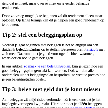
geld dat je inlegt, maar over je inleg én je eerder behaalde
screen
rendement.
reader
to
Door zo vroeg mogelijk te beginnen zal dit rendement alleen maar
help
oplopen. Op lange termijn kan dit je helpen een goed rendement op
you
te bouwen.
navigate
and
Tip 2: stel een beleggingsplan op
interact
with
the
Voordat je gaat beginnen met beleggen is het belangrijk om een
content.
duidelijk
beleggingsplan
op te stellen. Beleggen brengt
risico’s
met
zich mee. Daarom moet je goed voor ogen hebben waarmee,
waarvoor en hoe je gaat beleggen.
In ons artikel:
zo maak je een beleggingsplan
, kun je lezen hoe een
goed beleggingsplan gemaakt kan worden. Ook worden alle
onderdelen uit het beleggingsplan besproken, zo weet je precies hoe
je een beleggingsplan opstelt.
Tip 3: beleg met geld dat je kunt missen
Aan beleggen zit altijd risico verbonden. Er is een kans dat je het
ingelegde vermogen kwijtraakt. Hierdoor moet je
alléén
beleggen