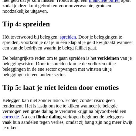
met geld dat je kunt missen. Houdt altijd een
financiële buffer
apart
zodat je deze kunt gebruiken voor onverwachte, grote en
noodzakelijke uitgaven.
Tip 4: spreiden
Hét toverwoord bij beleggen:
spreiden
. Door je beleggingen te
spreiden, voorkom je dat je in één klap al je geld kwijtraakt wanneer
een van de bedrijven waarin je belegt failliet gaat.
De belangrijkste reden om te gaan spreiden is het
verkleinen
van je
beleggingsrisico. Door te spreiden kun je de verliezen uit je
beleggingen in de ene sector opvangen met winsten uit je
beleggingen in een andere sector.
Tip 5: laat je niet leiden door emoties
Beleggen kan niet zonder risico. Echter, zonder risico geen
rendement. Het is lastig om toe te kijken wanneer je belegde
vermogen een grote daling te verduren krijgt na bijvoorbeeld een
correctie
. Na een
flinke daling
verkopen beginnende beleggers
vaak hun aandelen tegen verlies, omdat zij bang zijn nog meer kwijt
te raken.