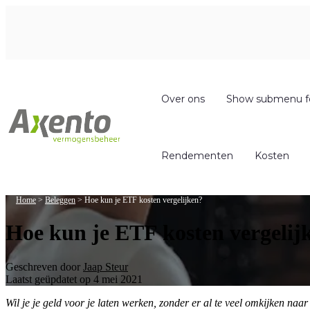
Over ons
Show submenu f
Rendementen
Kosten
Home
>
Beleggen
>
Hoe kun je ETF kosten vergelijken?
Hoe kun je ETF kosten vergelij
Geschreven door
Jaap Steur
Laatst geüpdatet op 4 mei 2021
Wil je je geld voor je laten werken, zonder er al te veel omkijken na