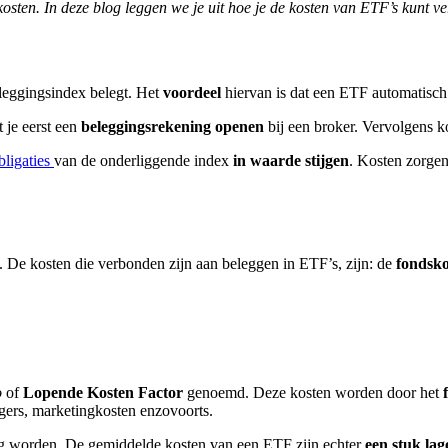
kosten. In deze blog leggen we je uit hoe je de kosten van ETF’s kunt ve
?
eleggingsindex belegt. Het
voordeel
hiervan is dat een ETF automatisch
 je eerst een
beleggingsrekening openen
bij een broker. Vervolgens k
bligaties
van de onderliggende index
in waarde stijgen
. Kosten zorgen
. De kosten die verbonden zijn aan beleggen in ETF’s, zijn: de
fondsko
o
of
Lopende Kosten Factor
genoemd. Deze kosten worden door het
f
agers, marketingkosten enzovoorts.
oog worden. De gemiddelde kosten van een ETF zijn echter
een stuk la