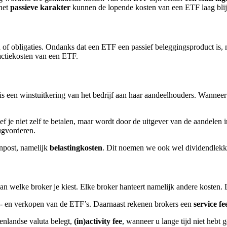
het
passieve karakter
kunnen de lopende kosten van een ETF laag bli
 of obligaties. Ondanks dat een ETF een passief beleggingsproduct is
sactiekosten van een ETF.
t is een winstuitkering van het bedrijf aan haar aandeelhouders. Wanne
f je niet zelf te betalen, maar wordt door de uitgever van de aandele
rugvorderen.
enpost, namelijk
belastingkosten
. Dit noemen we ook wel dividendlekka
 van welke broker je kiest. Elke broker hanteert namelijk andere kosten
an- en verkopen van de ETF’s. Daarnaast rekenen brokers een
service fe
tenlandse valuta belegt,
(in)activity fee
, wanneer u lange tijd niet hebt