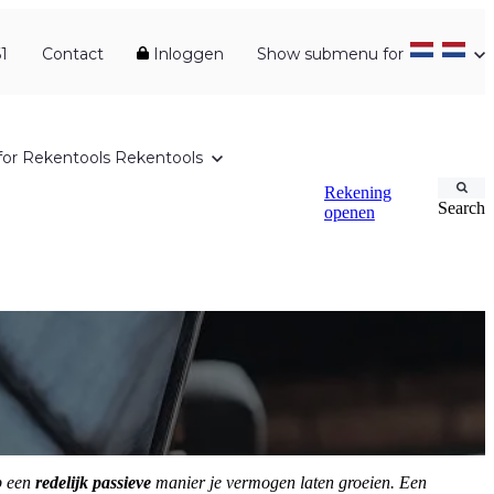
1
Contact
Inloggen
Show submenu for
or Rekentools
Rekentools
Rekening
Search
openen
p een
redelijk passieve
manier je vermogen laten groeien. Een