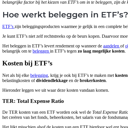
belangrijke factor bij het kiezen van ETF’s om in te beleggen, zijn de 
Hoe werkt beleggen in ETF’s
ETF’s
zijn beleggingsproducten waarmee je gelijk in een complete b
Je kunt ETF’s niet zelf rechtstreeks op de beurs kopen. Daarvoor moet
Het beleggen in ETF’s levert rendement op wanneer de
aandelen
of
o
belangrijk om te
beleggen
in ETF’s tegen
zo laag mogelijke kosten
.
Kosten bij ETF’s
Net als bij elke
belegging
, krijg je ook bij ETF’s te maken met
kosten
belastingkosten of
dividendlekkage
en de
brokerkosten
.
Hieronder leggen we uit waar deze kosten vandaan komen.
TER: Total Expense Ratio
De TER kosten van een ETF worden ook wel de
Total Expense Rati
het creëren van het fonds, beheerkosten, het salaris van de fondsman
Het lijkt misschien alsof de kosten van een ETF hierdoor wel erg h