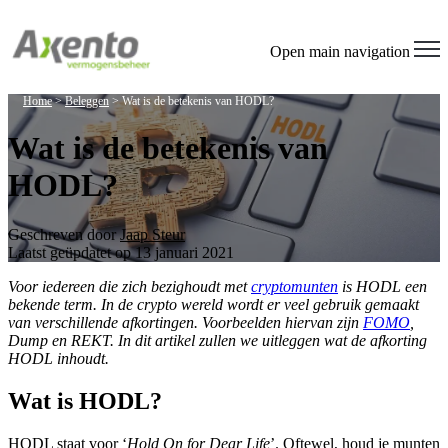
Open main navigation
Home
>
Beleggen
>
Wat is de betekenis van HODL?
Wat is de betekenis van
HODL?
Geschreven door
Jaap Steur
Laatst geüpdatet op 13 januari 2021
Voor iedereen die zich bezighoudt met
cryptomunten
is HODL een
bekende term. In de crypto wereld wordt er veel gebruik gemaakt
van verschillende afkortingen. Voorbeelden hiervan zijn
FOMO
,
Dump en REKT. In dit artikel zullen we uitleggen wat de afkorting
HODL inhoudt.
Wat is HODL?
HODL staat voor ‘
Hold On for Dear Life
’. Oftewel, houd je munten