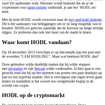
vast! De aanhouder wint. Hiermee wordt bedoeld dat als je de
cryptomunt voor
lange termijn
vasthoudt, je aan het ‘HODL-en’
bent.
Met de term HODL wordt verwezen naar de
buy-and-hold strategie
.
Dit is het aankopen van beleggingen om ze zo lang mogelijk vast te
houden. HODLers geloven namelijk dat de koersen op lange termijn
stijgen. Ze proberen dan ook niet meer om de markt te timen.
Waar komt HODL vandaan?
Op 18 december 2013 verschijnt er op bitcointalk.org een post met
de woorden “I AM HODLING”. Maar wat betekent HODL dan?
Deze gebruiker wilde duidelijk maken dat hij wilde stoppen
met
daytraden
en zijn
Bitcoin
wilde vasthouden. Echter gaat er een
gerucht rond dat hij op het moment van posten een paar drankjes op
had en een typefout maakte. Het is vervolgens zijn eigen leven gaan
leiden en inmiddels is het woord een veelgebruikt begrip in de
wereld van crypto.
HODL op de cryptomarkt