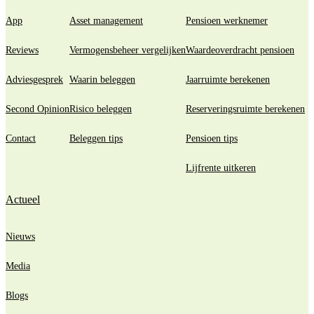
App
Asset management
Pensioen werknemer
Reviews
Vermogensbeheer vergelijken
Waardeoverdracht pensioen
Adviesgesprek
Waarin beleggen
Jaarruimte berekenen
Second Opinion
Risico beleggen
Reserveringsruimte berekenen
Contact
Beleggen tips
Pensioen tips
Lijfrente uitkeren
Actueel
Nieuws
Media
Blogs