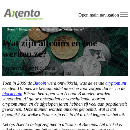
Welcome
to
All
Open main navigation
in
One
Home
>
Beleggen
>
Wat zijn altcoins en hoe werken ze?
Accessibility
screen
Wat zijn altcoins en hoe
reader.
To
werken ze?
start
the
All
in
Geschreven door
Nick Bond
One
Laatst geüpdatet op 21 november 2025
Accessibility
screen
Toen in 2009 de
Bitcoin
werd ontwikkeld, was de eerste
cryptomunt
reader,
een feit. Dit nieuwe betaalmiddel moest ervoor zorgen dat er via de
press
blockchain
Bitcoin bedragen van A naar B konden worden
"Ctrl
verzonden. Al gauw ontstonden er verschillende soorten
+
cryptomunten en de afgelopen jaren hebben zij veel aan populariteit
/".
gewonnen. Deze munten worden altcoins genoemd. Wat is dat
This
eigenlijk? En welke altcoins zijn er? In dit artikel leggen we het uit.
shortcut
Let op. Axento belegt zelf niet in altcoins of Bitcoins. Dit artikel is
activates
enkel geschreven om informatie te geven over deze vorm van
the