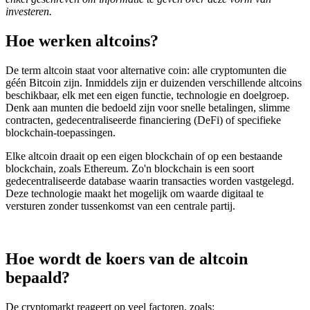
investeren.
screen
reader
to
Hoe werken altcoins?
help
you
De term altcoin staat voor alternative coin: alle cryptomunten die
navigate
géén Bitcoin zijn. Inmiddels zijn er duizenden verschillende altcoins
and
beschikbaar, elk met een eigen functie, technologie en doelgroep.
interact
Denk aan munten die bedoeld zijn voor snelle betalingen, slimme
with
contracten, gedecentraliseerde financiering (DeFi) of specifieke
the
blockchain-toepassingen.
content.
Elke altcoin draait op een eigen blockchain of op een bestaande
blockchain, zoals Ethereum. Zo'n blockchain is een soort
gedecentraliseerde database waarin transacties worden vastgelegd.
Deze technologie maakt het mogelijk om waarde digitaal te
versturen zonder tussenkomst van een centrale partij.
Hoe wordt de koers van de altcoin
bepaald?
De cryptomarkt reageert op veel factoren, zoals: