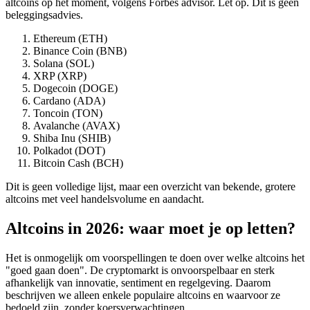
altcoins op het moment, volgens Forbes advisor. Let op. Dit is geen
beleggingsadvies.
Ethereum (ETH)
Binance Coin (BNB)
Solana (SOL)
XRP (XRP)
Dogecoin (DOGE)
Cardano (ADA)
Toncoin (TON)
Avalanche (AVAX)
Shiba Inu (SHIB)
Polkadot (DOT)
Bitcoin Cash (BCH)
Dit is geen volledige lijst, maar een overzicht van bekende, grotere
altcoins met veel handelsvolume en aandacht.
Altcoins in 2026: waar moet je op letten?
Het is onmogelijk om voorspellingen te doen over welke altcoins het
"goed gaan doen". De cryptomarkt is onvoorspelbaar en sterk
afhankelijk van innovatie, sentiment en regelgeving. Daarom
beschrijven we alleen enkele populaire altcoins en waarvoor ze
bedoeld zijn, zonder koersverwachtingen.