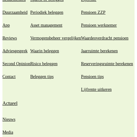
Duurzaamheid
Periodiek beleggen
Pensioen ZZP
App
Asset management
Pensioen werknemer
Reviews
Vermogensbeheer vergelijken
Waardeoverdracht pensioen
Adviesgesprek
Waarin beleggen
Jaarruimte berekenen
Second Opinion
Risico beleggen
Reserveringsruimte berekenen
Contact
Beleggen tips
Pensioen tips
Lijfrente uitkeren
Actueel
Nieuws
Media