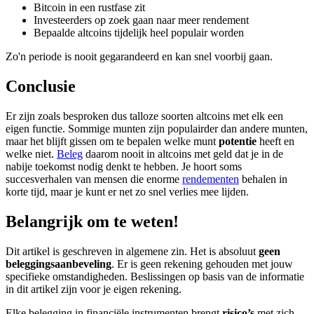
Bitcoin in een rustfase zit
Investeerders op zoek gaan naar meer rendement
Bepaalde altcoins tijdelijk heel populair worden
Zo'n periode is nooit gegarandeerd en kan snel voorbij gaan.
Conclusie
Er zijn zoals besproken dus talloze soorten altcoins met elk een
eigen functie. Sommige munten zijn populairder dan andere munten,
maar het blijft gissen om te bepalen welke munt
potentie
heeft en
welke niet.
Beleg
daarom nooit in altcoins met geld dat je in de
nabije toekomst nodig denkt te hebben. Je hoort soms
succesverhalen van mensen die enorme
rendementen
behalen in
korte tijd, maar je kunt er net zo snel verlies mee lijden.
Belangrijk om te weten!
Dit artikel is geschreven in algemene zin. Het is absoluut
geen
beleggingsaanbeveling
. Er is geen rekening gehouden met jouw
specifieke omstandigheden. Beslissingen op basis van de informatie
in dit artikel zijn voor je eigen rekening.
Elke belegging in financiële instrumenten brengt
risico’s
met zich